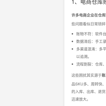
1、电商仓库
许多电商企业在仓库
些问题看似日常琐碎
账物不符：软件台
数据滞后：手工
多渠道混淆：多
以追溯。
流程割裂：仓库
这些困扰其实源于
账
品SKU多、周转快
的入库、出库、退货
迅速放大。