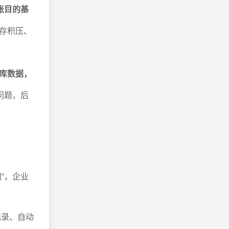
账目的基
存积压、
库数据，
问题，后
”，企业
记录、自动