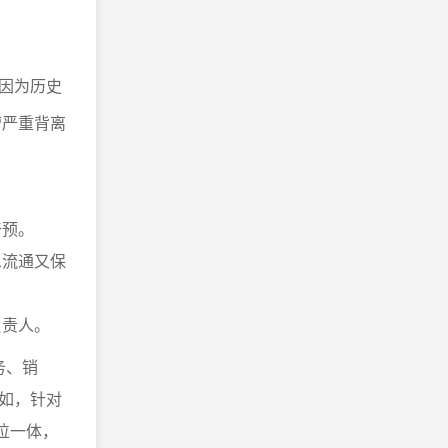
因为历史
营严重背离
干预。
息流通又保
负责人。
务、销
如，针对
位一体，