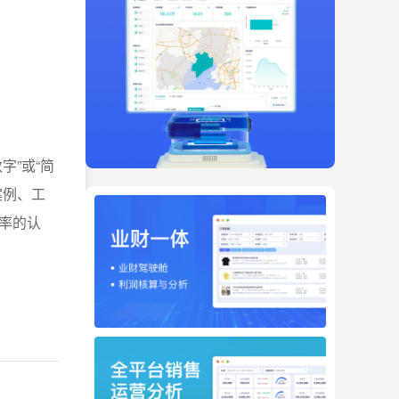
字”或“简
案例、工
率的认