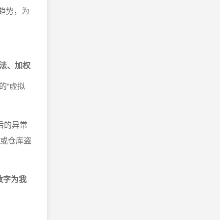
趋势，为
法、加权
的“虚拟
后的异常
误或仓库盗
数字为我