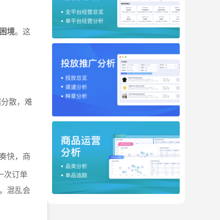
等困境
。这
据分散，难
奏快，商
一次订单
，混乱会