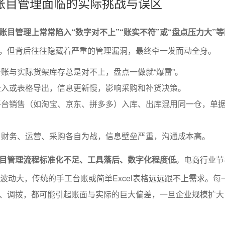
账目管理面临的实际挑战与误区
账目管理上常常陷入“数字对不上”“账实不符”或“盘点压力大”
，但背后往往隐藏着严重的管理漏洞，最终牵一发而动全身。
账与实际货架库存总是对不上，盘点一做就“爆雷”。
录入或表格导出，信息更新慢，影响采购和补货决策。
平台销售（如淘宝、京东、拼多多）入库、出库混用同一仓，单
、财务、运营、采购各自为战，信息壁垒严重，沟通成本高。
目管理流程标准化不足、工具落后、数字化程度低
。电商行业节
、波动大，传统的手工台账或简单Excel表格远远跟不上需求。每
、调拨，都可能引起账面与实际的巨大偏差，一旦企业规模扩大