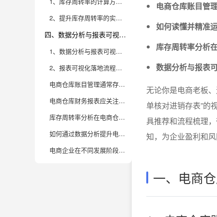
1、库存周转率的计算方法、行业参考与核心意义
电商仓库账目管
2、提升库存周转率的实用策略与案例分析
如何读懂并精准
四、数据分析与报表可视化工具如何赋能仓库决策，助力企业高效成长
库存周转率分析
1、数据分析与报表可视化的价值体现
数据分析与报表
2、报表可视化落地流程与常见误区
电商仓库账目管理通常存在哪些隐性风险？如何防范？
无论你是电商老板、
电商仓库财务报表应关注哪些关键数据指标，怎样解读它们？
单核对进销存表”的
库存周转率分析在电商仓库管理中有哪些实际应用？
具推荐和流程梳理，
如何通过数据分析提升电商仓库库存管理效率？
知，为企业盈利和风
电商企业在不同发展阶段，仓库账目管理需要注意哪些变化？
一、电商仓