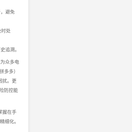
新，避免
及时处
历史追溯。
成为众多电
拼多多）
困扰。更
险防控能
掌握在手
加精细化。