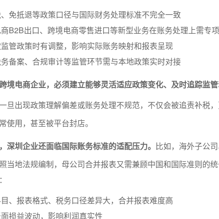
税、免抵退等政策口径与国际财务处理标准不完全一致
商B2B出口、跨境电商零售进口等新型业务在账务处理上需专
款监管政策时有调整，影响实际账务映射和报表呈现
税务备案、合规审计等监管环节需与本地政策实时对接
跨境电商企业，必须建立能够灵活适应政策变化、及时追踪监管
一旦出现政策理解偏差或账务处理不规范，不仅会被追责补税，
常使用，甚至被平台封店。
下，深圳企业还面临国际账务标准的适配压力。
比如，海外子公司
照当地法规编制，母公司合并报表又需兼顾中国和国际准则的统
：
科目、报表格式、税务口径差异大，合并报表难度高
账面损益波动，影响利润真实性