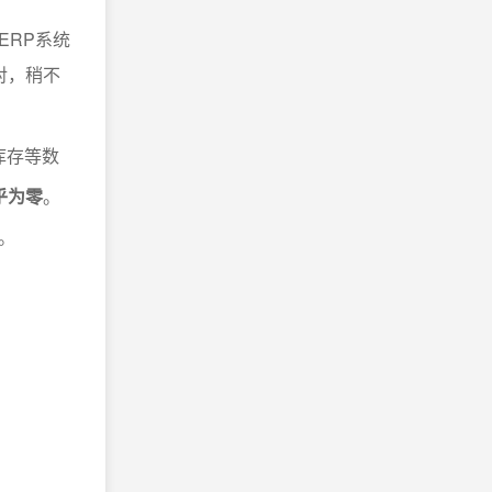
ERP系统
对，稍不
库存等数
乎为零
。
。