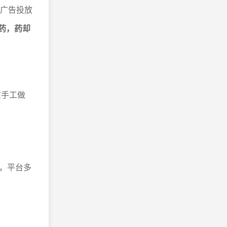
、广告投放
药，药却
在手工做
，平台多