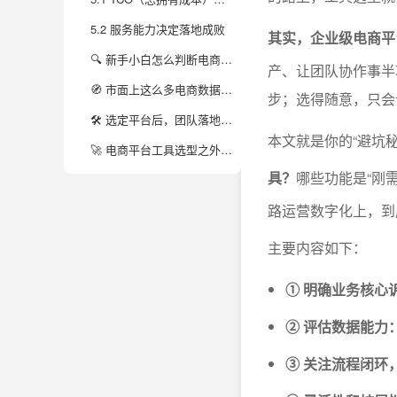
5.2 服务能力决定落地成败
其实，企业级电商平
🔍 新手小白怎么判断电商运营到底需不需要用企业级平台？
产、让团队协作事半
🧭 市面上这么多电商数据分析工具，怎么选才靠谱？有踩过坑的吗？
步；选得随意，只会
🛠️ 选定平台后，团队落地实施最大阻力会碰到啥？怎么破？
本文就是你的“避坑
🚀 电商平台工具选型之外，还需要关注哪些趋势或能力提升？
具？
哪些功能是“刚
路运营数字化上，到
主要内容如下：
① 明确业务核心
② 评估数据能力
③ 关注流程闭环