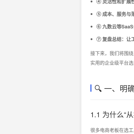
④ 灵活性和扩展
⑤ 成本、服务与
⑥ 九数云等Sa
⑦ 复盘总结：让
接下来，我们将围绕
实用的企业级平台选
🔍 一、
1.1 为什么
很多电商老板在选工