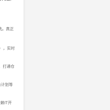
洗。真正
），实时
，打通仓
告计划等
赖IT开