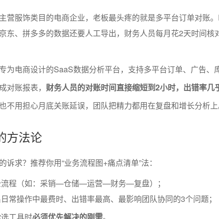
主营服饰类目的电商企业，老板最头疼的就是多平台订单对账。
京东、拼多多的数据还要人工导出，财务人员每月花2天时间核
专为电商设计的SaaS数据分析平台，支持多平台订单、广告、
成对账报表，
财务人员的对账时间直接缩短到2小时，出错率几
也不用担心月底关账延误，团队把精力都用在复盘和增长分析上
求的方法论
的诉求？推荐你用“业务流程图+痛点清单”法：
全流程（如：采销—仓储—运营—财务—复盘）；
出日常操作中最费时、出错率最高、最影响团队协同的3个问题；
你选工具时
必须优先解决的刚需
。