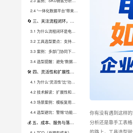
2.3 案例：SKU销售分析与大数据选品的“提效极限”
2.4 “一体化数据平台”带来的组织效率革命
🔄 三、关注流程闭环，打通运营、财务、仓储全链路
3.1 为什么流程闭环是电商企业的“生命线”？
3.2 工具选型要点：支持跨部门全链路协同
3.3 案例：多部门协同下的数据驱动增长
3.4 选型提醒：避免“数据孤岛再造”
🛠 四、灵活性和扩展性：企业成长不可忽视的保障
4.1 为什么“灵活性”比“功能多”更重要？
4.2 技术解读：扩展性和个性化的关键指标
4.3 场景案例：模板复用与个性定制的价值
4.4 选型避坑：警惕“功能定死”工具
你有没有遇到这样的
分析还是靠手工表格
💰 五、成本、服务与落地，选工具不能只看“功能表”
的路上，工具选型就
5.1 TCO（总拥有成本）思维选平台