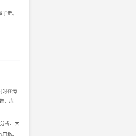
鼻子走。
道
同时在淘
告、库
售分析、大
心门槛
。