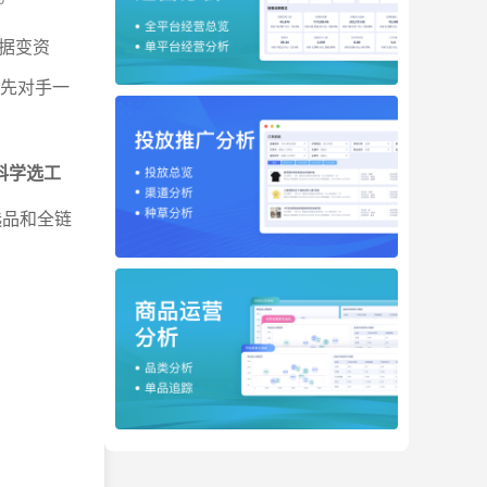
据变资
领先对手一
科学选工
选品和全链