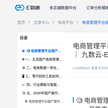
多店铺数据中台
订单分析模
首页
文章中心
电商平台
电商管理平台国
目录
电商管理平
🧐 电商管理平台国产替代方案有哪些？2026年全新推荐——开篇直接回答
｜ 九数云-
🌐 一、主流国产电商管理平台——类型与应用场景
⚙️ 二、电商数据一体化解决方案——核心能力拆解
LunaMystic
发表于202
🖥 三、零代码BI工具如何提升电商数据运营效率
📈 四、行业模板与智能分析——赋能电商复盘与大数据选品
🚀 五、2026年国产替代方案趋势与选型建议
🧐 电商
🛠️ 电商管理平台国产替代方案有哪些？2026年全新推荐到底靠谱吗？