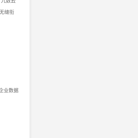
，九数云
无缝衔
型企业数据