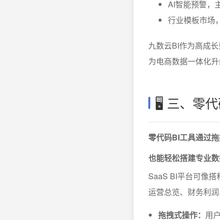
AI智能预警
行业模板市场
九数云BI作为高成长
为电商数据一体化升
🖥 三、
零代码BI工具通过
也能轻松搭建专业数
SaaS BI平台可
运营总览、财务利润
拖拽式操作：
用