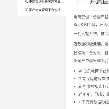
——开篇直
🔍 电商数据分析国产方案怎么选？企业复盘总结和SKU分析到底怎么办？
💡 国产电商管理平台价格怎么比较？预算有限的企业如何选最优性价比？
电商管理平台国产替
SaaS BI工具，
一代云端系统。核心
万数据秒级处理
。这
轻松跨平台对账、智
类国产电商管理平台
🧩 百余电商平
🖱 零代码拖拽
📊 行业模板市
🔗 钉钉、飞书
⚡ 千万行数据秒