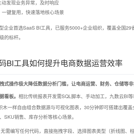
，主动发现业务异常，及时响应
，一键复用，快速落地核心场景
型企业首选SaaS BI工具，已服务5000+企业组织，覆盖全国2
级的标杆。
零代码BI工具如何提升电商数据运营效率
拖拽式操作极大降低数据分析门槛，让电商运营、财务、仓储等非
据看板。
相比传统报表开发需SQL脚本、手动加工，九数云BI
像搭积木一样自由组合数据源与可视化图表，30分钟即可搭建出覆
、SKU销售、库存分析等核心场景。
户无需编写任何代码，直接拖拽字段、选择图表类型（折线图、