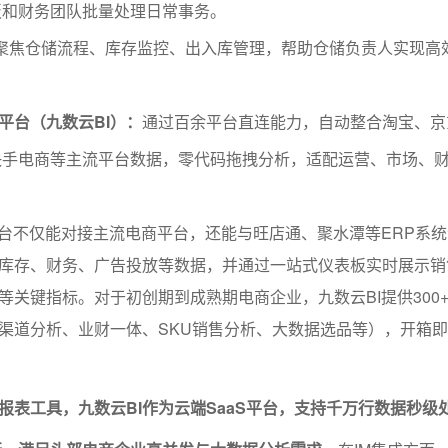
板和财务团队批量处理日常事务。
聚焦仓储流程、库存监控、出入库管理，帮助仓储负责人实现高
分析平台（九数云BI）：
通过百余平台直连能力，自动整合淘宝、京
快手电商等主流平台数据，零代码拖拽分析，适配运营、市场、
平台不仅能对接主流电商平台，还能与旺店通、聚水潭等ERP系
库存、财务、广告投放等数据，并通过一站式仪表板实时展示销
等关键指标。对于初创期到成熟期电商企业，九数云BI提供300
渠道分析、业财一体、SKU销售分析、大数据选品等），开箱
报表工具，九数云BI作为云端SaaS平台，支持千万行数据秒级