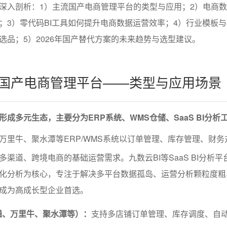
深入剖析：1）主流国产电商管理平台的类型与应用；2）电商
；3）零代码BI工具如何提升电商数据运营效率；4）行业模板
选品；5）2026年国产替代方案的未来趋势与选型建议。
主流国产电商管理平台——类型与应用场景
成多元生态，主要分为ERP系统、WMS仓储、SaaS BI分析
万里牛、聚水潭等ERP/WMS系统以订单管理、库存管理、财务
渠道、跨境电商的基础运营需求。九数云BI等SaaS BI分析平
化分析为核心，专注于解决多平台数据孤岛、运营分析颗粒度粗
成为高成长型企业首选。
通、万里牛、聚水潭等）：
支持多店铺订单管理、库存调度、自