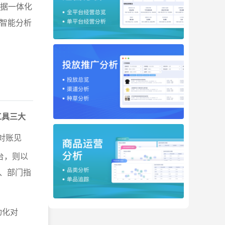
数据一体化
与智能分析
工具三大
对账见
台，则以
、部门指
动化对