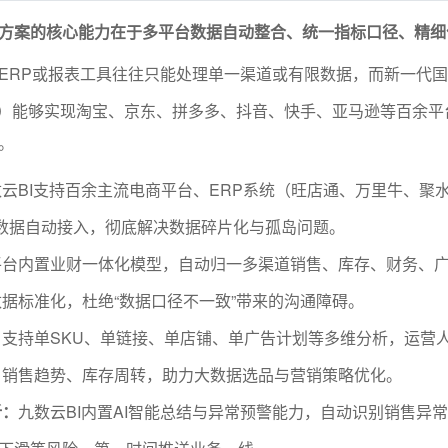
方案的核心能力在于多平台数据自动整合、统一指标口径、精细
ERP或报表工具往往只能处理单一渠道或有限数据，而新一代国产
BI）能够实现淘宝、京东、拼多多、抖音、快手、亚马逊等百余平
。
数云BI支持百余主流电商平台、ERP系统（旺店通、万里牛、聚
数据自动接入，彻底解决数据碎片化与孤岛问题。
平台内置业财一体化模型，自动归一多渠道销售、库存、财务、
据标准化，杜绝“数据口径不一致”带来的沟通障碍。
：
支持单SKU、单链接、单店铺、单广告计划等多维分析，运营
、销售趋势、库存周转，助力大数据选品与营销策略优化。
析：
九数云BI内置AI智能总结与异常预警能力，自动识别销售异