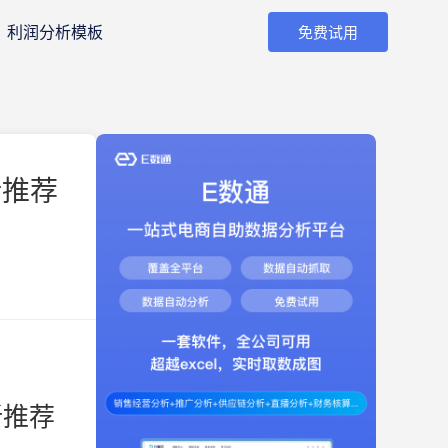
利润分析模板
免费试用
新推荐
新推荐