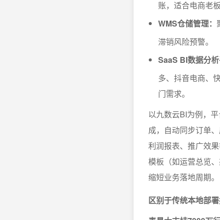
账，适合电商老
WMS仓储管理：
滞销风险预警。
SaaS BI数据
多、抖音电商、
门需求。
以九数云BI为例，
成，自动同步订单、
利润报表、推广效果
模板（如运营总览、
缩短业务落地周期。
区别于传统本地部署