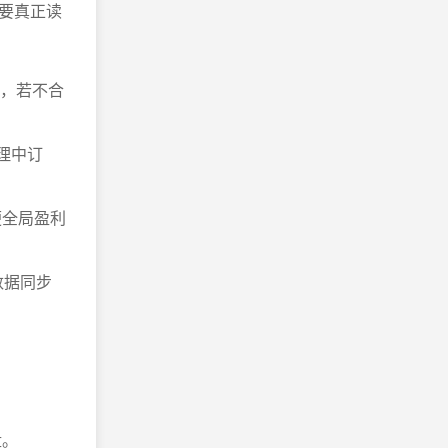
要真正读
散，若不合
理中订
便全局盈利
数据同步
盘。