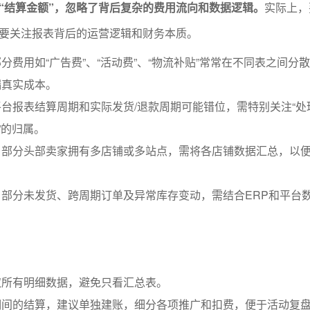
“结算金额”，忽略了背后复杂的费用流向和数据逻辑。
实际上，
要关注报表背后的运营逻辑和财务本质。
分费用如“广告费”、“活动费”、“物流补贴”常常在不同表之间分
漏真实成本。
台报表结算周期和实际发货/退款周期可能错位，需特别关注“处
”的归属。
：部分头部卖家拥有多店铺或多站点，需将各店铺数据汇总，以
部分未发货、跨周期订单及异常库存变动，需结合ERP和平台
取所有明细数据，避免只看汇总表。
期间的结算，建议单独建账，细分各项推广和扣费，便于活动复