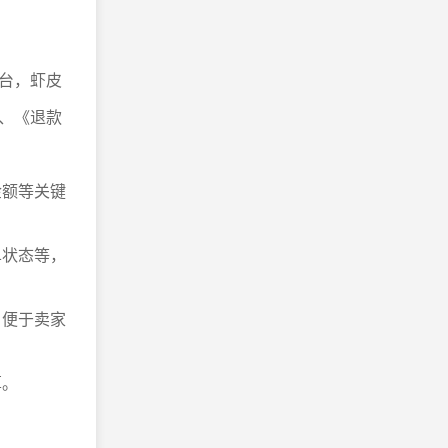
台，虾皮
、《退款
金额等关键
单状态等，
，便于卖家
算。
。