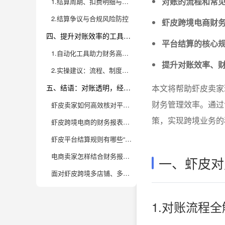
对账的流程和常
1.结算周期、扣费明细与收益影响
2.结算争议与合规风险防控
虾皮跨境电商财
四、提升对账效率的工具与实操建议
平台结算的核心
1.自动化工具助力财务高效透明
提升对账效率、
2.实操建议：流程、制度、团队建设
五、结语：对账透明，经营无忧
本文将帮助虾皮卖家
财务管理效率。通过
虾皮卖家如何高效核对平台结算账单，避免漏账和错账？
策，实现跨境业务的
虾皮跨境电商的财务报表主要有哪些关键指标？如何解读这些数据？
虾皮平台结算规则有哪些“隐形坑”？卖家如何规避财务损失？
电商卖家怎样结合财务报表做利润分析，提升经营策略？
一、虾皮对
面对虾皮跨境多店铺、多币种结算，如何实现一站式数据管理？
1.对账流程