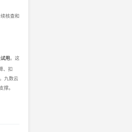
后续核查和
。
线试用
。这
算、扣
。九数云
支撑。