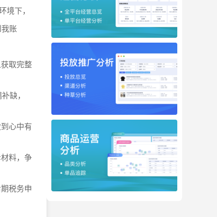
环境下，
到我账
以获取完整
漏补缺，
做到心中有
诉材料，争
后期税务申