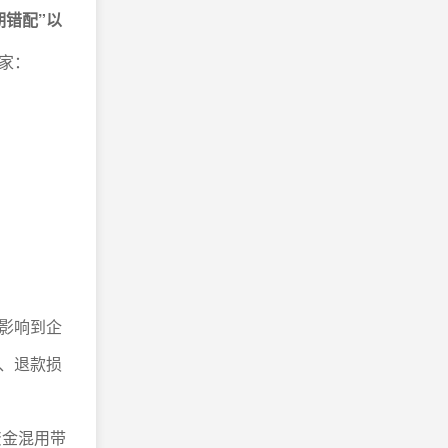
期错配”以
家：
影响到企
、退款损
资金混用带