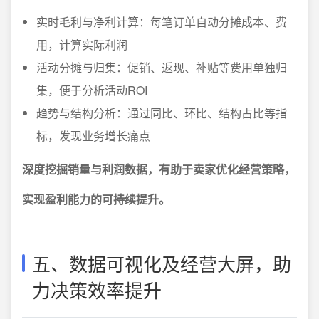
实时毛利与净利计算：每笔订单自动分摊成本、费
用，计算实际利润
活动分摊与归集：促销、返现、补贴等费用单独归
集，便于分析活动ROI
趋势与结构分析：通过同比、环比、结构占比等指
标，发现业务增长痛点
深度挖掘销量与利润数据，有助于卖家优化经营策略，
实现盈利能力的可持续提升。
五、数据可视化及经营大屏，助
力决策效率提升