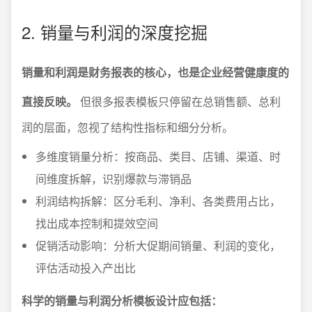
2. 销量与利润的深度挖掘
销量和利润是财务报表的核心，也是企业经营健康度的
直接反映。
但很多报表模板只停留在总销售额、总利
润的层面，忽视了结构性指标和细分分析。
多维度销量分析：按商品、类目、店铺、渠道、时
间维度拆解，识别爆款与滞销品
利润结构拆解：区分毛利、净利、各类费用占比，
找出成本控制和提效空间
促销活动影响：分析大促期间销量、利润的变化，
评估活动投入产出比
科学的销量与利润分析模板设计应包括：