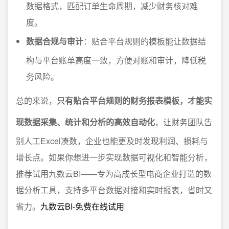
数据格式，匹配订单生命周期，减少财务核对难
度。
数据合规与审计
：贴合平台规则的模板能让数据结
构与平台账单高度一致，方便对账和审计，降低税
务风险。
总的来说，
只有贴合平台规则的财务报表模板，才能实
现数据采集、统计和分析的高效自动化
，让财务团队告
别人工Excel凑数，企业也能更及时发现利润、损耗与
增长点。如果你想进一步实现数据可视化和智能分析，
推荐试用九数云BI——专为高成长型电商企业打造的数
据分析工具，支持多平台数据对接和实时报表，省时又
省力。
九数云BI-免费在线试用