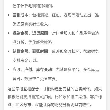
便于计算毛利和净利润。
营销成本
：包括满减、红包、返现等活动支出，准
确还原真实销售收入。
退款金额、退货原因
：对售后服务和产品质量做追
溯分析，优化经营策略。
结算金额、到账时间
：反映现金流状况，帮助财务
安排资金计划。
应收、应付、库存变动
：尤其是多平台、多仓库运
营时，数据整合更显重要。
这些字段互相配合，才能构建出完整的业务闭环。如果
模板还能支持自定义扩展，比如添加推广渠道、客户标
签、地区分布，就能让你的财务分析更具前瞻性。