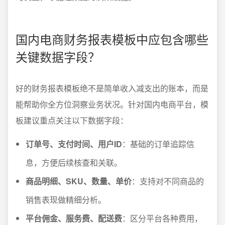
国内电商财务报表模板中应包含哪些
关键数据字段？
好的财务报表模板绝不是简单收入减支出的账本，而是
能帮助你全方位洞察业务状况。针对国内电商平台，模
板建议重点关注以下数据字段：
订单号、支付时间、用户ID
：基础的订单追踪信
息，方便后续核查和关联。
商品明细、SKU、数量、单价
：支持对不同商品的
销售表现做精细分析。
平台佣金、服务费、配送费
：区分平台各种费用，