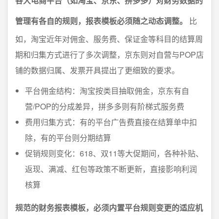
各大电商平台（如淘宝、京东、拼多多）对财务数据的
管理有各自的规则，报表模板必须随之动态调整。
比
如，淘宝近年对佣金、服务费、保证金等科目的结算周
期和归集方式进行了多次调整，京东则对自营与POP店
铺的数据归属、发票开具提出了更细致的要求。
平台佣金结构：淘宝按类目抽取佣金，京东有自
营/POP的分成差异，拼多多则有阶梯式服务费
费用归集方式：有的平台广告费直接在结算单中扣
除，有的平台则分期结算
促销规则变化：618、双11等大促期间，各种补贴、
返现、满减、红包等政策不断更新，直接影响利润
核算
规范的财务报表模板，必须内置平台规则变更的适应机