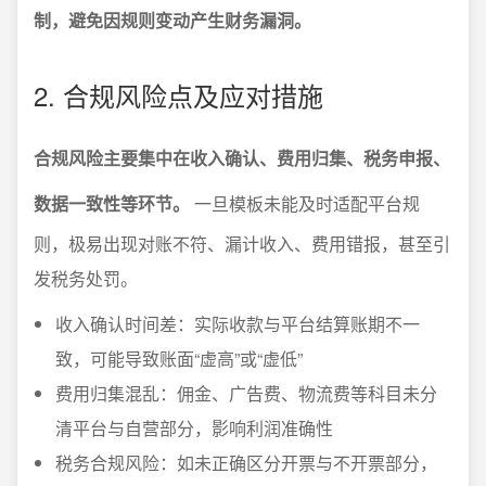
制，避免因规则变动产生财务漏洞。
2. 合规风险点及应对措施
合规风险主要集中在收入确认、费用归集、税务申报、
数据一致性等环节。
一旦模板未能及时适配平台规
则，极易出现对账不符、漏计收入、费用错报，甚至引
发税务处罚。
收入确认时间差：实际收款与平台结算账期不一
致，可能导致账面“虚高”或“虚低”
费用归集混乱：佣金、广告费、物流费等科目未分
清平台与自营部分，影响利润准确性
税务合规风险：如未正确区分开票与不开票部分，