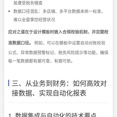
易遭受税务稽查
数据口径混乱：多店铺、多平台数据未统一标准，
难以全盘掌控经营状况
应对之道在于设计模板时嵌入合规校验机制，并定期校
准数据口径。
例如，可以在模板中设置自动对账校验
公式、异常数据预警标记、税务风险提示等功能，确保
每一笔数据都有据可查，有据可依。
三、从业务到财务：如何高效对
接数据、实现自动化报表
1. 数据集成与自动化的技术要点