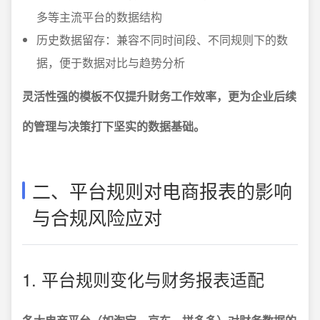
多等主流平台的数据结构
历史数据留存：兼容不同时间段、不同规则下的数
据，便于数据对比与趋势分析
灵活性强的模板不仅提升财务工作效率，更为企业后续
的管理与决策打下坚实的数据基础。
二、平台规则对电商报表的影响
与合规风险应对
1. 平台规则变化与财务报表适配