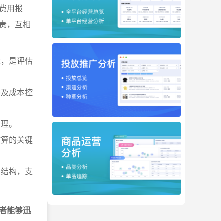
费用报
责，互相
标，是评估
略及成本控
管理。
核算的关键
产结构，支
者能够迅