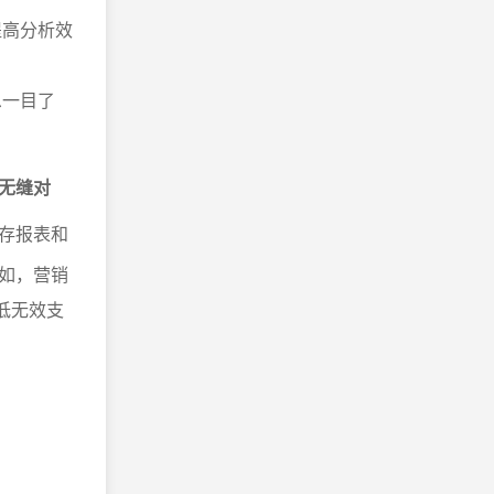
提高分析效
息一目了
无缝对
存报表和
如，营销
低无效支