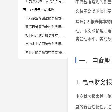
1. 九数云BI：高成长型电商企业的首选方案
不仅包括常规的销售
五、总结与行动建议
文将围绕以下核心要
电商企业在阅读财务报表样本时，应该关注哪些核心指标？
建议；3.报表样本
高清可借鉴的电商财务报表样本有哪些常见“陷阱”需要警惕？
理，本文能够帮助电
如何利用财务报表样本，优化电商企业的经营决策？
务管理水平，实现数
电商企业如何结合财务报表与运营数据，提升企业竞争力？
为什么财务报表样本要“高清”？高清报表给电商企业带来的真实价值有哪些？
一、电商财
1. 电商财
电商财务报表并非传
度的行业适配性
。通