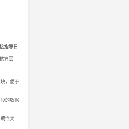
接指导日
核算需
模块，便于
间段的数据
周期性变