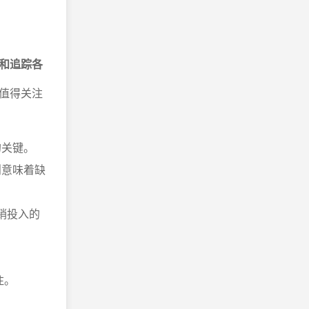
和追踪各
值得关注
的关键。
则意味着缺
销投入的
注。
。