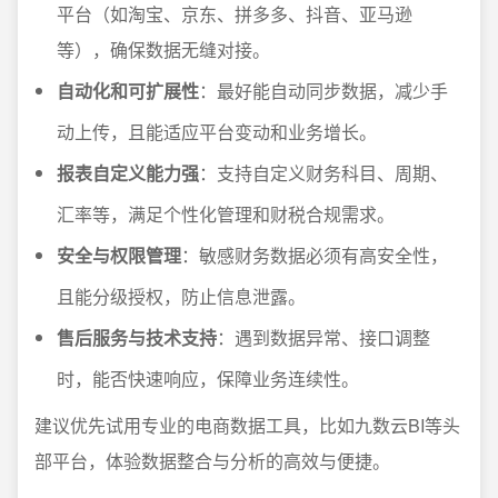
平台（如淘宝、京东、拼多多、抖音、亚马逊
等），确保数据无缝对接。
自动化和可扩展性
：最好能自动同步数据，减少手
动上传，且能适应平台变动和业务增长。
报表自定义能力强
：支持自定义财务科目、周期、
汇率等，满足个性化管理和财税合规需求。
安全与权限管理
：敏感财务数据必须有高安全性，
且能分级授权，防止信息泄露。
售后服务与技术支持
：遇到数据异常、接口调整
时，能否快速响应，保障业务连续性。
建议优先试用专业的电商数据工具，比如九数云BI等头
部平台，体验数据整合与分析的高效与便捷。