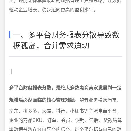
法，还能让你掌握最新的数据管理工具和思路，让数据
驱动企业增长，稳步迈向更高的盈利水平。
一、多平台财务报表分散导致数
据孤岛，合并需求迫切
1
多平台财务报表分散，是绝大多数电商卖家发展到一定
规模后必然面临的核心管理难题。
随着业务横跨淘宝、
京东、拼多多、天猫、抖音、小红书等主流电商平台，
企业的商品SKU、订单、会员、促销、售后、货款结算
等数据分散在各自平台的后台。每个平台都有自己的数