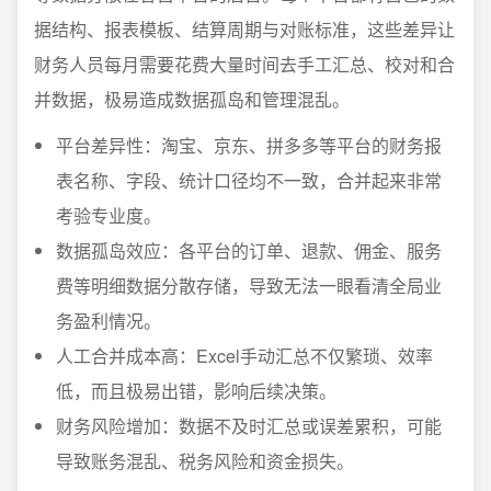
据结构、报表模板、结算周期与对账标准，这些差异让
财务人员每月需要花费大量时间去手工汇总、校对和合
并数据，极易造成数据孤岛和管理混乱。
平台差异性：淘宝、京东、拼多多等平台的财务报
表名称、字段、统计口径均不一致，合并起来非常
考验专业度。
数据孤岛效应：各平台的订单、退款、佣金、服务
费等明细数据分散存储，导致无法一眼看清全局业
务盈利情况。
人工合并成本高：Excel手动汇总不仅繁琐、效率
低，而且极易出错，影响后续决策。
财务风险增加：数据不及时汇总或误差累积，可能
导致账务混乱、税务风险和资金损失。