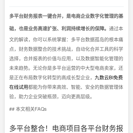
多平台财务报表一键合并，是电商企业数字化管理的基
础，也是业务高速扩张、利润持续增长的保障。
通过本
文的解读，你可以系统掌握：多平台数据孤岛的根本痛
点，财务数据整合的技术挑战，自动化合并工具的科学
选择，合并报表的价值与应用，以及数据智能化管理的
未来趋势。无论你是多平台运营的中大型电商卖家，还
是正在布局数字化转型的高成长型企业，
九数云BI免费
在线试用
都能为你带来高效、智能、安全的数据管理体
验，助力企业突破瓶颈，迈向更高层级。
## 本文相关FAQs
多平台整合！电商项目各平台财务报