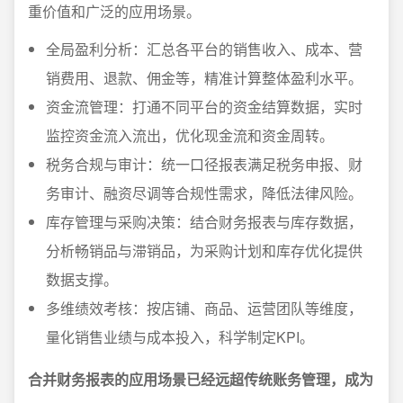
重价值和广泛的应用场景。
全局盈利分析：汇总各平台的销售收入、成本、营
销费用、退款、佣金等，精准计算整体盈利水平。
资金流管理：打通不同平台的资金结算数据，实时
监控资金流入流出，优化现金流和资金周转。
税务合规与审计：统一口径报表满足税务申报、财
务审计、融资尽调等合规性需求，降低法律风险。
库存管理与采购决策：结合财务报表与库存数据，
分析畅销品与滞销品，为采购计划和库存优化提供
数据支撑。
多维绩效考核：按店铺、商品、运营团队等维度，
量化销售业绩与成本投入，科学制定KPI。
合并财务报表的应用场景已经远超传统账务管理，成为