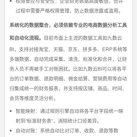
权限管控与安全性：企业财务数据高度敏感，合并
过程中需要严格权限管理，防止数据泄露或滥用。
系统化的数据整合，必须依赖专业的电商数据分析工具
和自动化流程。
目前市面上主流的数据工具如九数云
BI，支持对接淘宝、天猫、京东、拼多多、ERP系统等
多端数据，自动完成采集、清洗、标准化和合并，让财
务人员不再被手工对账困扰。比如九数云BI可以将各平
台的订单数据、退款明细、佣金结算、营销费用等自动
归集成统一的财务报表，并支持按店铺、商品、时间、
会员等维度灵活分析。
智能映射：通过规则引擎自动将各平台字段统一映
射到“标准财务表”，消除统计口径差异。
自动对账：系统自动比对订单、收款、退款等数