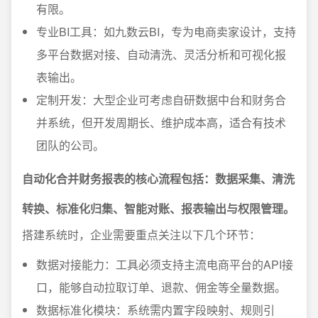
有限。
专业BI工具：如九数云BI，专为电商卖家设计，支持
多平台数据对接、自动清洗、灵活分析和可视化报
表输出。
定制开发：大型企业可考虑自研数据中台和财务合
并系统，但开发周期长、维护成本高，适合有技术
团队的公司。
自动化合并财务报表的核心流程包括：数据采集、清洗
转换、标准化归集、智能对账、报表输出与权限管理。
搭建系统时，企业需要重点关注以下几个环节：
数据对接能力：工具必须支持主流电商平台的API接
口，能够自动拉取订单、退款、佣金等全量数据。
数据标准化模块：系统需内置字段映射、规则引