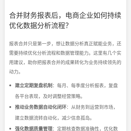
合并财务报表后，电商企业如何持续
优化数据分析流程？
报表合并只是第一步，想让数据分析真正赋能业务，还
需要持续优化分析流程和数据管理能力。这里有几个实
用建议，助你把报表合并的成果转化为业务持续领先的
动力。
建立定期复盘机制
：每月、每季度分析报表，复盘
各平台表现，及时调整经营策略。
推动业务数据自动化闭环
：从财务到运营到市场，
建立数据流转自动化，减少信息孤岛。
强化数据质量管理
：定期核查数据准确性，优化数