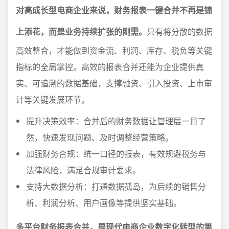
对高成长型电商企业来说，财务报表一键合并不再是锦
上添花，而是业务持续扩张的刚需。
只有将分散的数据
高效整合，才能做到资金流、利润、库存、税负等关键
指标的全局掌控。高效的报表合并还能为企业提供真
实、可追溯的数据基础，支撑融资、引入投资、上市审
计等关键发展环节。
提升决策效率：合并后的财务数据让管理层一目了
然，快速发现问题、及时调整经营策略。
加强财务合规：统一口径的报表，有效规避税务与
法律风险，满足合规审计要求。
支持大数据分析：打通数据孤岛，为后续的销售分
析、利润分析、用户画像等提供坚实基础。
多平台财务报表合并，是现代电商企业数字化转型的第