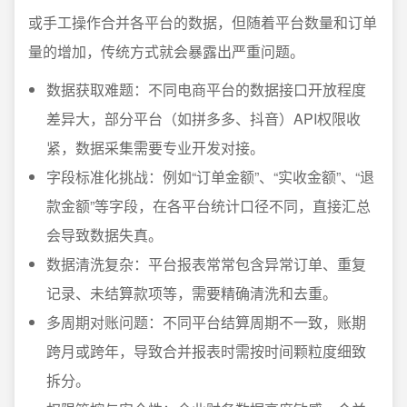
或手工操作合并各平台的数据，但随着平台数量和订单
量的增加，传统方式就会暴露出严重问题。
数据获取难题：不同电商平台的数据接口开放程度
差异大，部分平台（如拼多多、抖音）API权限收
紧，数据采集需要专业开发对接。
字段标准化挑战：例如“订单金额”、“实收金额”、“退
款金额”等字段，在各平台统计口径不同，直接汇总
会导致数据失真。
数据清洗复杂：平台报表常常包含异常订单、重复
记录、未结算款项等，需要精确清洗和去重。
多周期对账问题：不同平台结算周期不一致，账期
跨月或跨年，导致合并报表时需按时间颗粒度细致
拆分。