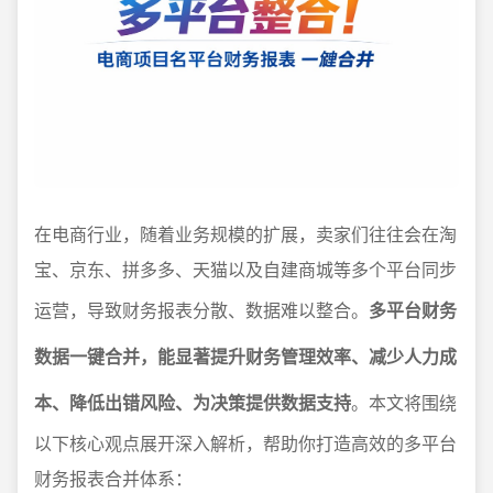
在电商行业，随着业务规模的扩展，卖家们往往会在淘
宝、京东、拼多多、天猫以及自建商城等多个平台同步
运营，导致财务报表分散、数据难以整合。
多平台财务
数据一键合并，能显著提升财务管理效率、减少人力成
本、降低出错风险、为决策提供数据支持
。本文将围绕
以下核心观点展开深入解析，帮助你打造高效的多平台
财务报表合并体系：