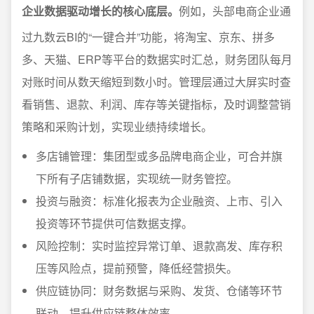
企业数据驱动增长的核心底层。
例如，头部电商企业通
过九数云BI的“一键合并”功能，将淘宝、京东、拼多
多、天猫、ERP等平台的数据实时汇总，财务团队每月
对账时间从数天缩短到数小时。管理层通过大屏实时查
看销售、退款、利润、库存等关键指标，及时调整营销
策略和采购计划，实现业绩持续增长。
多店铺管理：集团型或多品牌电商企业，可合并旗
下所有子店铺数据，实现统一财务管控。
投资与融资：标准化报表为企业融资、上市、引入
投资等环节提供可信数据支撑。
风险控制：实时监控异常订单、退款高发、库存积
压等风险点，提前预警，降低经营损失。
供应链协同：财务数据与采购、发货、仓储等环节
联动，提升供应链整体效率。