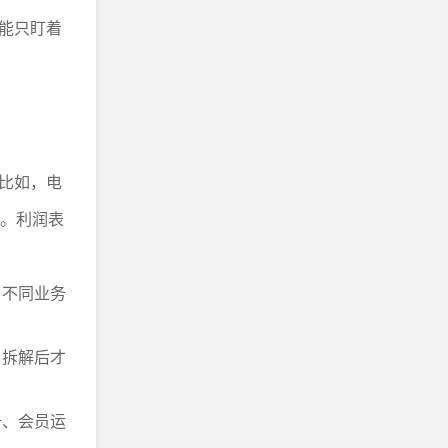
能只盯着
比如，电
单。利润表
、不同业务
，拆解后才
务、会员运