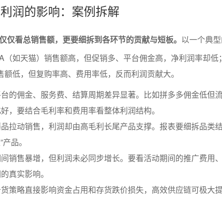
节对利润的影响：案例拆解
仅仅看总销售额，更要细拆到各环节的贡献与短板。
以一个典型
A（如天猫）销售额高，但促销多、平台佣金高，净利润率却低
售额低，但复购率高、费用率低，反而利润贡献大。
平台的佣金、服务费、结算周期差异显著。比如拼多多佣金低但
化好，要结合毛利率和费用率看整体利润结构。
爆品拉动销售，利润却由高毛利长尾产品支撑。报表要细拆品类
型”产品。
期间销售暴增，但利润未必同步增长。要看活动期间的推广费用
润的真实影响。
备货策略直接影响资金占用和存货跌价损失，高效供应链可极大