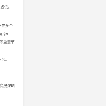
或虚低。
据在多个
深度打
等重要节
业务。
底层逻辑