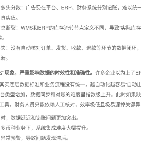
多头分散：广告费在平台、ERP、财务系统分别记账，难以统
离真实值。
息断裂：WMS和ERP的库存流转节点定义不同，导致“实际库存”
差。
缺失：没有自动核对订单、发货、收款、退款等环节的数据闭环
遗漏。
化”现象，严重影响数据的时效性和准确性。
许多企业以为上了E
其实底层数据标准和业务流程没有统一，越自动化越容易“自动出
平台类型增加，数据同步和对账的难度呈指数级上升。此时如果
工具，财务人员只能依赖人工核对，效率极低且极易漏掉关键异
增时，数据延迟和错账问题更加突出。
、多币种业务下，系统集成难度大幅提升。
和异常预警，导致问题发现滞后。