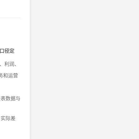
口径定
、利润、
务和运营
报表数据与
与实际差