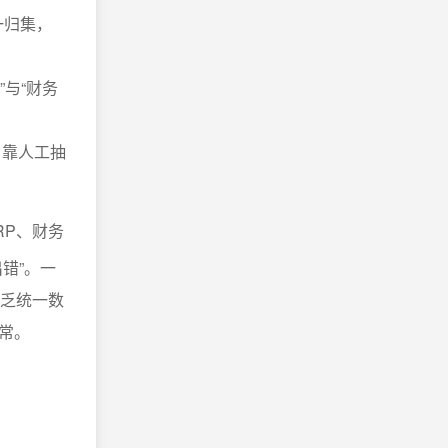
一归集，
与“财务
，靠人工抽
RP、财务
错”。一
缺乏统一数
常。