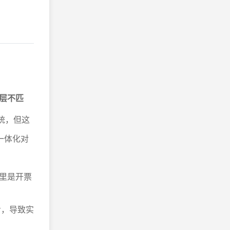
层不匹
统，但这
一体化对
统里是开票
步，导致实