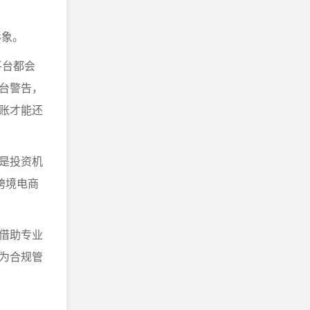
形象。
平台都会
台警告，
账才能还
是投资机
跨境电商
借助专业
为合规管