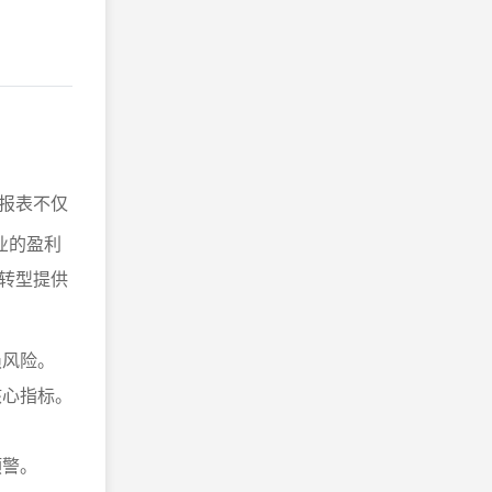
报表不仅
业的盈利
转型提供
损风险。
核心指标。
预警。