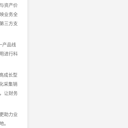
与资产价
映业务全
第三方支
一产品线
用进行科
高成长型
动化采集销
，让财务
更助力业
地。