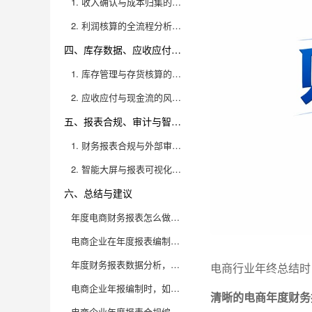
1. 收入确认与成本归集的行业特殊性
2. 利润核算的全流程分析与真实反映
四、库存数据、应收应付与现金流的高效管理
1. 库存管理与存货核算的实用方法
2. 应收应付与现金流的风险防控
五、报表合规、审计与智能大屏可视化的落地技巧
1. 财务报表合规与外部审计要点
2. 智能大屏与报表可视化的实战落地
六、总结与建议
年度电商财务报表怎么做才能既合规又高效？
电商企业在年度报表编制过程中，哪些常见坑需要提前规避？
年度财务报表数据分析，电商企业如何挖掘经营风险和增长机会？
电商行业年终总结时
电商企业年报编制时，如何高效整合多系统数据，避免人工出错？
清晰的电商年度财务
电商企业年度报表合规编制，哪些最新政策和会计准则必须关注？