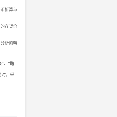
外币折算与
中的存货价
营分析的精
”、“跨
同时，采