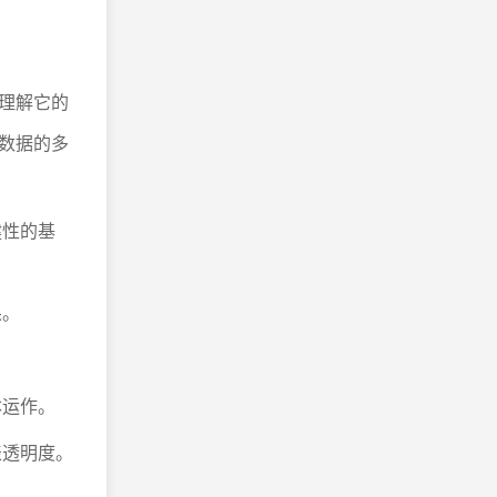
理解它的
数据的多
健性的基
果。
。
本运作。
表透明度。