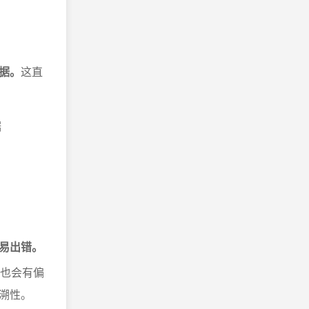
据。
这直
据
易出错。
径也会有偏
溯性。