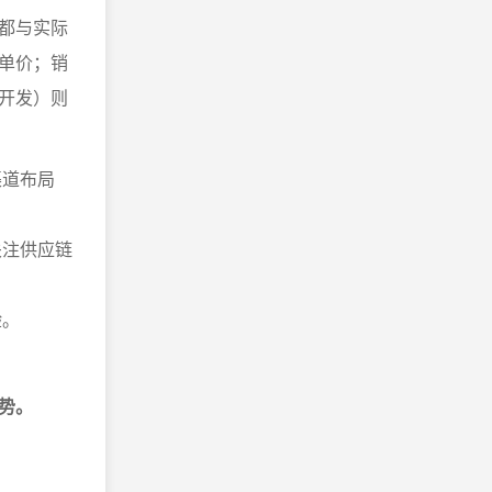
都与实际
单价；销
开发）则
渠道布局
关注供应链
验。
势。