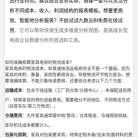
出行业特色。建议结合业务实际，搭建一套可以灵活分
析不同成本、收入、利润结构的报表模板。想要更高
效、智能地分析报表？不妨试试
九数云BI免费在线试
用
，它可以帮你快速生成多维度分析视图，是高成长型
电商企业数据分析的首选BI工具。
如何准确核算家具电商的物流成本？
家具电商的物流成本，和普通快消品电商完全不是一个量级。因为
家具的体积、重量、易损性都很突出，导致物流环节极为复杂。想
要准确核算，不能只看快递费用，还要综合考虑以下几个方面：
运输成本
：包含干线运输（工厂到仓库/分拨中心）、末端配送到用
户、特殊家具的预约送装费用。需要细分不同地区、不同物流方式
（自营车队/第三方物流）。
仓储费用
：大件家具通常需中转/暂存，仓库租金、仓储周转损耗、
库存积压成本都要计入。
包装与损耗
：家具对包装要求高，特殊定制木箱/泡沫/防震材料的费