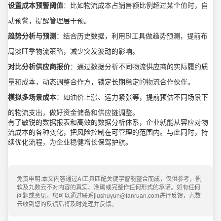
设置成本预警阈值
：比如物流成本占销售额比例超过某个值时，自
动预警，提醒管理层干预。
趋势分析与预测
：结合历史数据，利用BI工具做趋势预测，提前布
局淡旺季物流策略，减少突发波动的影响。
对比分析供应商报价
：通过数据分析不同物流供应商的实际履约质
量和成本，动态调整合作方，锁定长期稳定的物流合作伙伴。
模拟多场景成本
：如油价上涨、运力紧张等，提前预估不同场景下
的物流支出，做好资金储备和供应链调整。
有了敏锐的数据报表和高效的数据分析体系，企业就能从容应对物
流成本的各种变化，把风险控制在可管理的范围内。与此同时，持
续优化流程，为企业稳健增长保驾护航。
免责申明:本文内容通过AI工具匹配关键字智能整合而成，仅供参考，帆
软及九数云不对内容的真实、准确或完整作任何形式的承诺。如有任何
问题或意见，您可以通过联系jiushuyun@fanruan.com进行反馈，九数
云收到您的反馈后将及时处理并反馈。