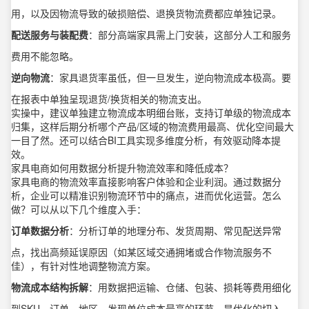
用，以及因物流导致的破损赔偿、退换货物流费都应单独记录。
配送服务与装配费
：部分高端家具需上门安装，这部分人工和服务
费用不能忽略。
逆向物流
：家具退货率虽低，但一旦发生，逆向物流成本极高。要
在报表中单独呈现退货/换货相关的物流支出。
实操中，建议单独建立物流成本明细台账，支持订单级的物流成本
归集，这样后期分析哪个产品/区域的物流费用最高、优化空间最大
一目了然。还可以结合BI工具实现多维度分析，有效驱动降本提
效。
家具电商如何用数据分析提升物流效率和降低成本？
家具电商的物流效率直接影响客户体验和企业利润。通过数据分
析，企业可以精准识别物流环节中的痛点，进而优化运营。怎么
做？可以从以下几个维度入手：
订单数据分析
：分析订单的地理分布、发货周期、常见配送异常
点，找出高频延误原因（如某区域交通拥堵或合作物流服务不
佳），有针对性地调整物流方案。
物流成本结构拆解
：用数据把运输、仓储、包装、损耗等费用细化
到SKU、订单、地区，发现单位成本最高的环节，是优化的切入