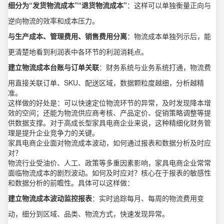
细分为“发货物流成本”“退货物流成本”
：这样可以单独衡量正向与
逆向物流的效率和成本压力。
与生产成本、管理费用、销售费用分离
：物流成本单独列示后，能
更清楚地看到利润表中各环节的利润消耗点。
建立物流成本台账与订单关联
：财务系统与业务系统打通，物流费
用直接关联订单、SKU、配送区域，数据颗粒度越细，分析越精
准。
这样做的好处是：可以快速定位物流环节的异常，及时发现降本增
效的空间；还能为物流供应商考核、产品定价、促销策略调整等提
供数据支撑。对于高成长型家具电商企业来说，这种精细化财务管
理是提升企业竞争力的关键。
家具电商企业面对物流成本波动，如何通过报表和数据分析及时应
对？
物流行业受油价、人工、政策等多重因素影响，家具电商企业常常
面临物流成本的剧烈波动。如何及时应对？核心在于报表的敏感性
和数据分析的前瞻性。具体可以这样做：
建立物流成本波动监控报表
：实时追踪每月、每周的物流费用变
动，细分到区域、品类、物流方式，快速发现异常。