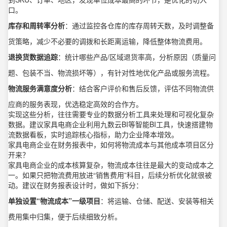
口。
库存和周转率分析
：通过监控各仓库的库存周转天数，及时调整备
货策略，减少不必要的调拨和长距离运输，降低整体物流费用。
退换货数据追踪
：统计哪些产品/区域退货率高，分析原因（质量问
题、包装不当、物流损坏等），有针对性地优化产品或服务流程。
物流服务满意度分析
：结合客户评价和售后反馈，评估不同物流供
应商的服务表现，优选稳定高效的合作方。
实现这些分析，往往需要专业的数据分析工具来处理和可视化复杂
数据。建议家具电商企业利用九数云BI等智能BI工具，快速搭建物
流数据看板，实时追踪核心指标，助力企业降本增效。
家具电商企业在财务报表中，如何将物流成本与其他成本项目区分
开来？
家具电商企业的成本核算复杂，物流成本往往是最大的变动成本之
一。如果只把物流费用放进“销售费用”科目，后续分析优化就很被
动。建议在财务报表设计时，做如下拆分：
单独设置“物流成本”一级项目
：将运输、仓储、配送、安装等相关
费用集中归集，便于后续细致分析。