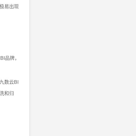
极易出现
BI品牌，
九数云BI
洗和归