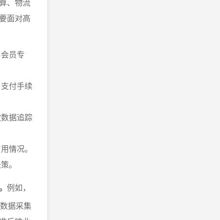
算、物流
要面对高
、会员专
、支付手续
款数据追踪
占用情况。
决策。
。
例如，
务数据采集