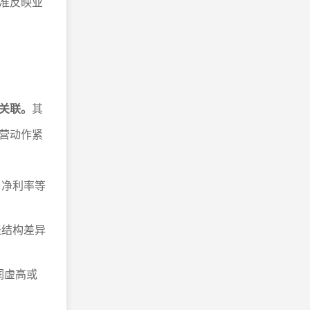
准反映业
关联。
其
营动作紧
、净利率等
表结构差异
润虚高或