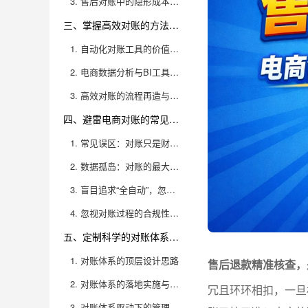
3. 售后对账中的隐形成本与“灰色地带”
三、掌握高效对账的方法和工具，提升精准度与效率
1. 自动化对账工具的价值与选型标准
2. 电商数据分析与BI工具的深度应用
3. 高效对账的流程再造与制度建设
四、避雷电商对账的常见误区与陷阱，防患于未然
1. 常见误区：对账只是财务的事？
2. 数据孤岛：对账的最大隐患
3. 盲目追求“全自动”，忽视业务差异
4. 忽视对账过程的合规性与审计追踪
五、定制科学的对账体系，助力企业规模化增长
1. 对账体系的顶层设计思路
售后退款精准核查，
2. 对账体系的落地实施与优化
冗且环环相扣，一旦
3. 对账体系驱动下的管理与决策升级