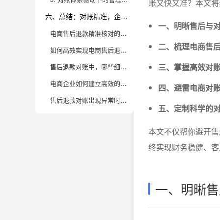
账又快又准？本文将
六、总结：对账精准，企业无忧，九数云BI助你一臂之力
一、明晰售后与
电商售后退款精准核对的核心难点有哪些？
二、梳理电商售
如何高效实现电商售后退款自动化对账，避免常见陷阱？
三、掌握高效对
售后退款对账中，哪些细节最容易被忽略导致数据误差？
电商企业如何建立高效的售后对账流程，实现部门协同？
四、避雷电商对
售后退款对账出现异常时，应该怎么排查和处理？
五、定制科学的
本文不仅帮你避开售
终实现财务稳健、客
一、明晰售