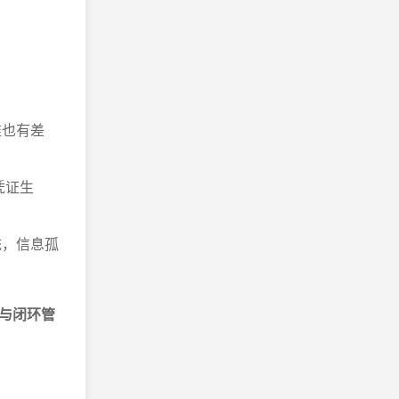
准也有差
凭证生
统，信息孤
与闭环管