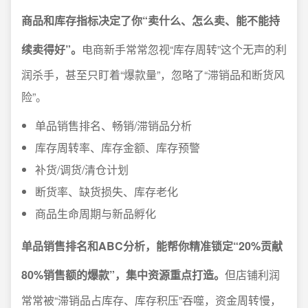
商品和库存指标决定了你“卖什么、怎么卖、能不能持
续卖得好”。
电商新手常常忽视“库存周转”这个无声的利
润杀手，甚至只盯着“爆款量”，忽略了“滞销品和断货风
险”。
单品销售排名、畅销/滞销品分析
库存周转率、库存金额、库存预警
补货/调货/清仓计划
断货率、缺货损失、库存老化
商品生命周期与新品孵化
单品销售排名和ABC分析，能帮你精准锁定“20%贡献
80%销售额的爆款”，集中资源重点打造。
但店铺利润
常常被“滞销品占库存、库存积压”吞噬，资金周转慢，