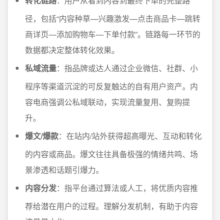
转化链路
：用户从看到内容到最终下单的完整路
径，包括“内容种草—兴趣激发—点击商品卡—跳转
商详页—添加购物车—下单付款”。链路每一环节的
数据都决定整体转化效果。
私域流量
：指品牌或达人通过企业微信、社群、小
程序等渠道沉淀的可反复触达的自有用户资产。内
容电商强调公私域联动，实现流量复用、复购提
升。
爆文/爆款
：在站内/站外获得超高曝光、互动和转化
的内容或商品。爆文往往具备极强的情绪共鸣、场
景渗透和话题引爆力。
内容分发
：指平台通过算法或人工，将优质内容推
荐给潜在用户的过程。理解分发机制，有助于内容