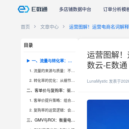
多店铺数据中台
订单分析模
首页
文章中心
运营图解！运营电商名词解释
目录
运营图解！
一、流量与转化率：电商运营的“生命线”
数云-E数通
1. 流量的来源与质量：不仅仅是数字的游戏
2. 转化率的优化：从细节到系统
LunaMystic
发表于202
二、客单价与复购率：驱动电商“盈利引擎”
1. 客单价提升策略：组合、溢价与价值挖掘
2. 复购率的运营逻辑：会员体系与用户生命周期
三、GMV与ROI：衡量电商运营的“最终成绩单”