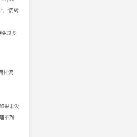
”、“周转
避免过多
简化流
如果未设
理不到