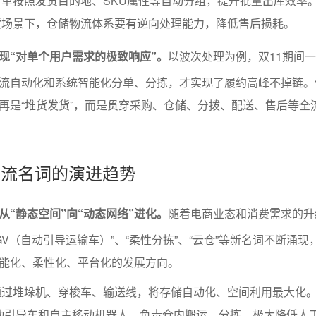
单按照发货目的地、SKU属性等自动分组，提升批量出库效率
货场景下，仓储物流体系要有逆向处理能力，降低售后损耗。
现“对单个用户需求的极致响应”。
以波次处理为例，双11期间
流自动化和系统智能化分单、分拣，才实现了履约高峰不掉链。
再是“堆货发货”，而是贯穿采购、仓储、分拨、配送、售后等全
储物流名词的演进趋势
从“静态空间”向“动态网络”进化。
随着电商业态和消费需求的升
AGV（自动引导运输车）”、“柔性分拣”、“云仓”等新名词不断涌现
能化、柔性化、平台化的发展方向。
通过堆垛机、穿梭车、输送线，将存储自动化、空间利用最大化
自动引导车和自主移动机器人，负责仓内搬运、分拣，极大降低人