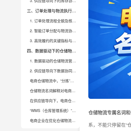
3. 供应链导向下的库存协同与风险控制
三、订单处理与物流执行关键名词——透析高效履约背后的技术与流程
1. 订单处理流程全貌及核心术语
2. 智能订单分配与物流协同的升级逻辑
3. 高效履约的关键指标与持续优化
四、数据驱动下的仓储物流决策——重塑电商供应链的智能与敏捷
1. 数据驱动的仓储物流管理范式
2. 供应链导向下数据协同的深度价值
电商仓储物流中，“分拣”、“波次”、“越库”等核心名词是什么意思？实际业务中这些流程是如何协同运作的？
仓储物流名词解释对电商企业供应链管理有哪些实际意义？如何通过理解这些名词提升运营效率？
在供应链导向下，电商仓储物流怎么通过数据分析实现降本增效？有哪些关键指标值得关注？
“WMS（仓库管理系统）”、“TMS（运输管理系统）”在仓储物流名词体系中的地位如何？它们是如何助力电商企业供应链数字化转型的？
仓储物流专属名词和
电商企业在优化仓储物流供应链时，常见的误区有哪些？如何规避这些“坑”实现持续增长？
系，不能只停留在“