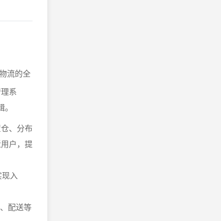
物流的全
管理系
辑。
置仓、分布
近用户，提
够实现入
运输、配送等