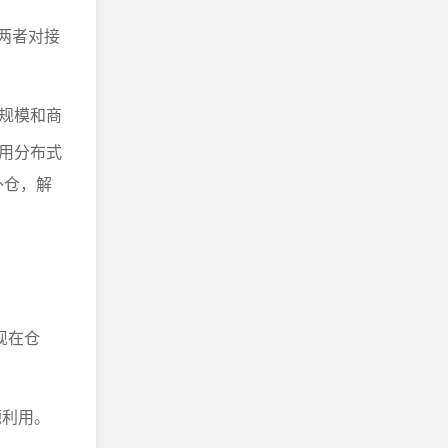
两者对接
规模和商
用分布式
外仓，解
现在仓
源利用。