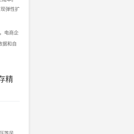
实现弹性扩
，电商企
数据和自
存精
压等风