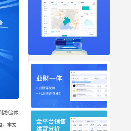
储物流体
辑。
本文