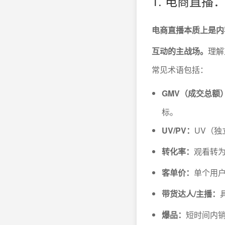
1. 电商直
电商直播本质上是内
互动的主战场。
理解
常见术语包括：
GMV（成交总额
标。
UV/PV：
UV（
转化率：
观看转
客单价：
单个用
带货达人/主播：
爆品：
短时间内