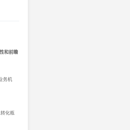
性和前瞻
掘业务机
现转化瓶