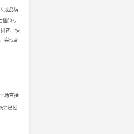
人或品牌
主播的专
如抖音、快
，实现高
。
一场直播
能力已经