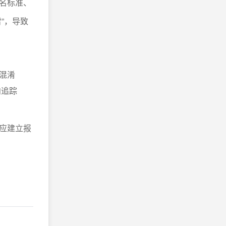
名标准、
”，导致
混淆
向追踪
应建立报