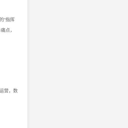
的“指挥
务痛点，
运营，数