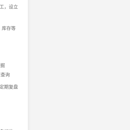
工，设立
、库存等
挖掘
态查询
定期复盘