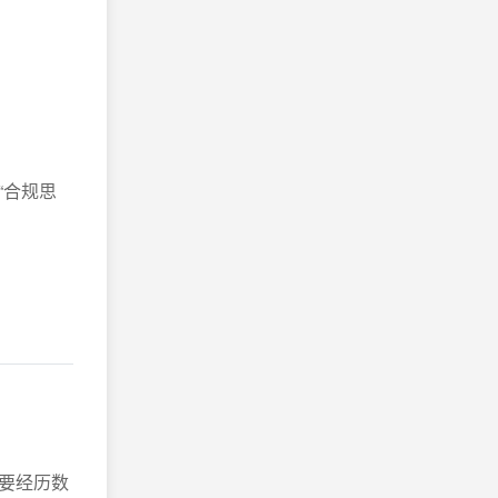
“合规思
要经历数