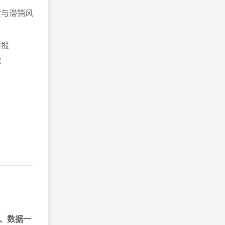
货与滞销风
申报
撑
、数据一