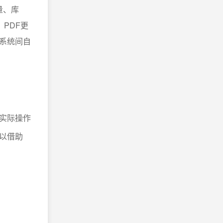
量、库
PDF更
现系统间自
实际操作
以借助