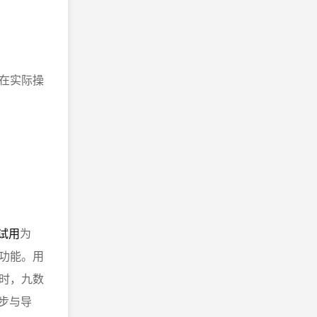
在实际操
试用
为
功能。用
时，九数
步与导