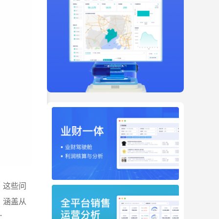
，这些问
，涵盖从
：