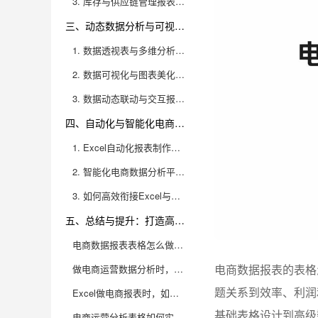
3. 库存与供应链管理报表技巧
三、动态数据分析与可视化技巧，提升报表洞察力
1. 数据透视表与多维分析场景
2. 数据可视化与图表美化技巧
3. 数据动态联动与交互报表设计
四、自动化与智能化电商报表解决方案选型
1. Excel自动化报表制作技巧
2. 智能化电商数据分析平台选型
3. 如何高效衔接Excel与BI平台
五、总结与提升：打造高效电商报表体系
电商数据报表表格怎么做？有哪些实用的Excel技巧？
电商数据报表的表格
做电商运营数据分析时，表格结构应该如何设计，才能高效呈现核心业务指标？
题关系到效率、利润
Excel做电商报表时，如何利用公式实现自动化分析？
基础表格设计到高级
电商运营分析表格如何实现可视化，让数据一目了然？