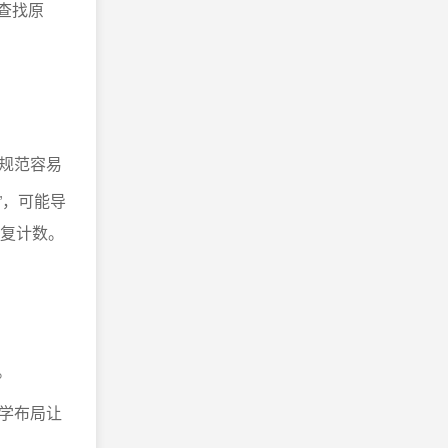
查找原
规范容易
”，可能导
重复计数。
。
学布局让