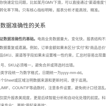
你快速定位问题，比如某月GMV下滑，可以直接通过“渠道维度”
转化率下降。只有核心指标明晰，报表分析才能高效、精准。
计与数据准确性的关系
证数据准确性的基础。
电商业务数据量大、变化快，报表结构不
数据重复或遗漏。例如，订单金额如果未区分“实付”和“商品总价
品SKU、渠道等字段如果未设置唯一性约束，汇总时容易出现
号、SKU必须唯一，避免合并或筛选时出错。
字段统一为数字格式，日期统一为yyyy-mm-dd。
个Sheet或区域注明数据来源和更新时间，便于追溯。
UMIF、COUNTIF等函数时，注意条件设置，避免统计口径混乱
仅提升报表美观度，更是后续智能分析和自动化处理的前提。科
来专业”，更能“用起来高效”。