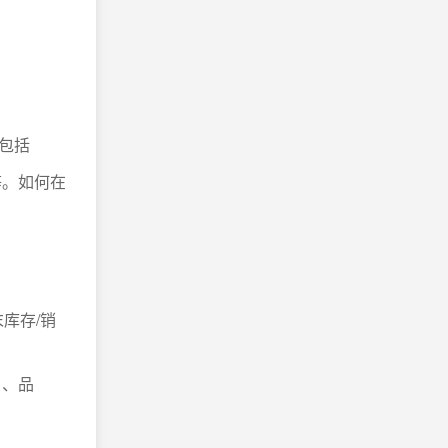
包括
等。如何在
库存/销
目、品