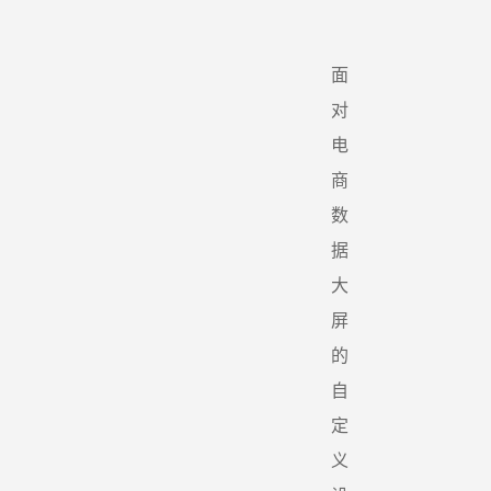
面
对
电
商
数
据
大
屏
的
自
定
义