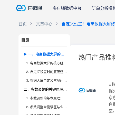
多店铺数据中台
订单分析模
首页
文章中心
自定义设置！电商数据大屏修
目录
自
一、电商数据大屏的结构与自定义设置逻辑
热门产品推
定
1. 电商数据大屏的核心组成及其拆解
义
2. 自定义设置时的底层逻辑与流程
设
3. 数据大屏自定义常见问题与解决思路
置！
E
二、参数调整的关键原理与常见误区
据
电
京
1. 参数调整的基本原理：让数据“活”起来
商
直
2. 参数调整常见误区与业务风险
案
数