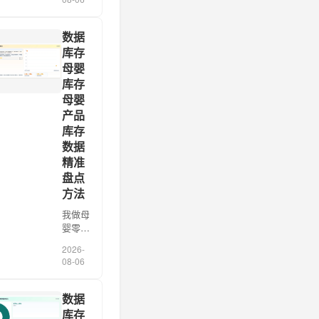
日参考
库存数
据科学
数据
备货
库存
很多人
母婴
以为
库存
“数据
母婴
库存节
产品
日备
货”就
库存
是把历
数据
史销售
精准
表拉出
盘点
来，乘
方法
上一个
[…]
我做母
婴零售
数字化
2026-
咨询这
08-06
几年，
见过太
多门店
数据
把“进
库存