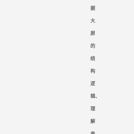
据
大
屏
的
结
构
逻
辑、
理
解
参