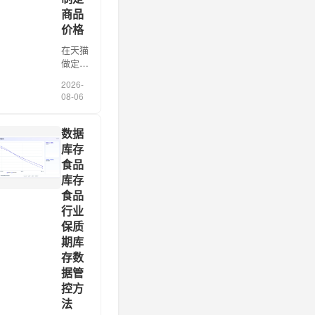
商品
价格
在天猫
做定价
服务的
2026-
这八
08-06
年，我
见过最
贵的误
数据
解，是
库存
以为
食品
“参考
库存
竞品数
食品
据定
行业
价”就
是把对
保质
手
期库
TOP20
存数
的
据管
SKU
控方
拉一
法
[…]