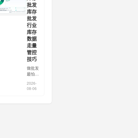
销存系
批发
统里的
库存
库存数
批发
字”当
行业
成“真
实库
库存
存”，
数据
结果大
走量
促前才
管控
发现系
技巧
统显
[…]
做批发
最怕的
不是没
2026-
生意，
08-06
而是库
存数据
看起来
“都
有”，
真正补
货时却
不知道