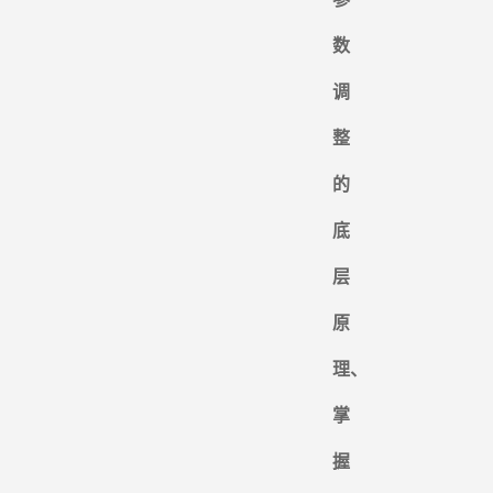
数
调
整
的
底
层
原
理、
掌
握