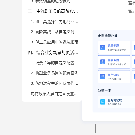
3. 参数调整的进阶技巧：多维联动与业务闭环
库
据
高
三、主流BI工具的高阶应用与实战技巧
大
1. BI工具选择：为电商业务量身定制
屏
2. 高阶实战：从自定义到自动化
修
3. BI工具应用中的避坑指南
改，
四、结合业务场景的灵活配置与落地方案
参
1. 场景主导的自定义配置思路
数
2. 典型业务场景的配置案例
调
3. 落地过程中的团队协作与敏捷优化
整
电商数据大屏自定义设置有哪些实用的修改方法？
技
巧
｜