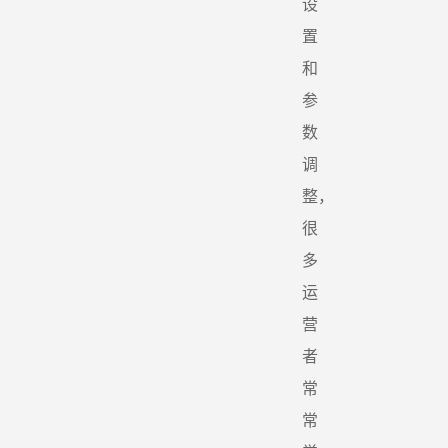
设
置
和
参
数
调
整，
很
多
运
营
者
常
常