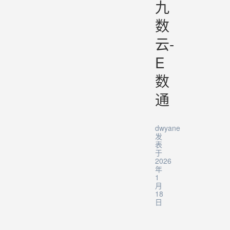
九
数
云-
E
数
通
dwyane
发
表
于
2026
年
1
月
18
日