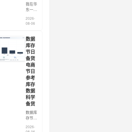
我在华
东一家
乳品企
2026-
业做库
08-06
存数据
盘点
时，看
数据
到冷链
库存
仓角落
节日
堆着一
备货
批即将
电商
过期的
节日
巴氏
奶，当
参考
天报废
库存
金额
数据
21.3万
科学
元。业
备货
务经
[…]
数据库
存节日
备货
2026-
电商节
08-06