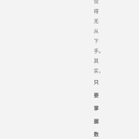
觉
得
无
从
下
手。
其
实，
只
要
掌
握
数