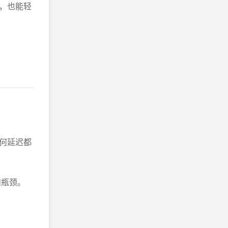
，也能轻
何延迟都
和瓶颈。