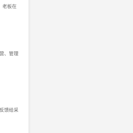
，老板在
营、管理
反馈给采