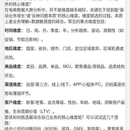
务的核心维度？
在电商数据大屏分析中，并不是维度越多越好，关键在于找到能“驱
动业务增长”或“反映问题本质”的核心维度。维度挑选的过程，本质
上是业务理解+数据敏感度的结合。常见的重点维度包括：
时间维度：
日、周、月、季度、年，分析趋势、波动、周期性（如
促销、节假日影响）。
地区维度：
国家、省份、城市、门店，定位区域差异、区域机遇或
风险。
商品维度：
类目、品牌、单品、SKU，聚焦爆品/滞销品、品类结构
优化。
渠道维度：
自营/第三方、线上/线下、APP/小程序/PC，识别渠道优
势和薄弱环节。
客户维度：
新客/老客、会员等级、性别、年龄、地域，洞察用户画
像、生命周期价值（LTV）。
那该如何挑选最适合自己业务的核心维度呢？可以试试这几个思
路：
结合公司的战略目标（如拉新、留存、GMV、复购率），聚焦能直