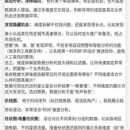
联动分析，排除偶然：
有时某个单品爆单，未必是机会，也可能是
数据录入错误。通过多维度交叉验证，判断异常的成因是真实业务
机会还是数据异常。
发现隐藏机会：
维度拆解不仅找问题，还能发现增长点。比如发现
某小众品类在特定城市高速增长，可以及时加大推广和备货，抢占
市场先机。
想要“快、准、狠”发现异常，不妨多用自动预警和智能分析的功能
（很多BI工具都支持），让系统第一时间把“异动点”推送给你，避免
人工查找的繁琐。
总之，维度拆解是数据分析的放大镜和过滤器，让你快速锁定异常
点，把握每一个业务机会。
电商数据大屏维度拆解常见的可视化图表有哪些？不同维度适合什
么样的图表展示？
数据可视化的目的是让复杂分析结果“一眼看懂”，不同维度的展示方
式大有讲究。选对图表，数据分析才能“有声有色”：
折线图：
用于时间序列（如日销售额、周活跃用户），直观展示趋
势和波动，非常适合“时间”维度分析。
柱状图/堆叠柱状图：
适合对比不同类别/分组的数据，比如各地区
销售额、不同渠道流量。堆叠柱状图还能同时展示多层维度（如“地