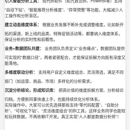
引入智能分析工具：
现代BI软件（如九数云BI、PowerBI等）支持
“自动下钻”、“智能推荐分析维度”、“异常预警”等功能，大幅减少人
工操作和分析盲区。
建立动态维度体系：
根据业务发展不断补充或调整维度，比如新开
拓的渠道、新上线的品类、特殊促销活动等，都要纳入维度体系，
保证分析的实时性和前瞻性。
业务+数据团队共建：
业务团队负责定义“业务痛点”，数据团队提供
可实现的“数据口径”，两者紧密配合，才能保证拆解方向既有深度又
能落地。
多维度联动分析：
支持用户自定义维度组合、灵活筛选，满足不同
部门（如运营、商品、市场）多样化的分析需求。
沉淀分析结论，形成知识库：
把高价值的维度拆解方案、分析结论
归档，方便新同事快速上手，也能持续优化分析体系。
实际操作中，大家可以优先选择那些支持“零代码配置”、“自助分
析”、“可视化下钻”、“灵活维度组合”的BI工具，这样业务同学也能轻
松玩转数据，不再依赖IT开发。真正实现“人人都是数据分析师”！