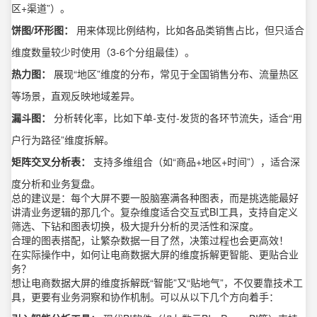
区+渠道”）。
饼图/环形图：
用来体现比例结构，比如各品类销售占比，但只适合
维度数量较少时使用（3-6个分组最佳）。
热力图：
展现“地区”维度的分布，常见于全国销售分布、流量热区
等场景，直观反映地域差异。
漏斗图：
分析转化率，比如下单-支付-发货的各环节流失，适合“用
户行为路径”维度拆解。
矩阵交叉分析表：
支持多维组合（如“商品+地区+时间”），适合深
度分析和业务复盘。
总的建议是：每个大屏不要一股脑塞满各种图表，而是挑选能最好
讲清业务逻辑的那几个。复杂维度适合交互式BI工具，支持自定义
筛选、下钻和图表切换，极大提升分析的灵活性和深度。
合理的图表搭配，让繁杂数据一目了然，决策过程也会更高效！
在实际操作中，如何让电商数据大屏的维度拆解更智能、更贴合业
务？
想让电商数据大屏的维度拆解既“智能”又“贴地气”，不仅要靠技术工
具，更要有业务洞察和协作机制。可以从以下几个方向着手：