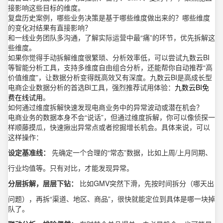
接影响这些目标的维度。
复盘历史案例，哪些业务决策是基于哪些维度做出来的？哪些维度
的变化对结果有直接影响？
和一线业务团队多沟通，了解实际运营中最“痛”的环节，优先拆解这
些维度。
如果你觉得手动拆解维度很繁琐、分析效率低，可以尝试九数云BI
等智能分析工具，支持多维度自由组合分析，还能帮你自动推荐“高
价值维度”，让数据分析变得既高效又有深度。九数云BI是高成长型
电商企业数据分析的首选BI工具，强烈推荐试用体验：
九数云BI免
费在线试用
。
如何通过维度拆解快速发现电商业务中的异常波动或潜在机会？
电商业务的数据本身不会“说话”，但通过维度拆解，你可以像侦探一
样顺藤摸瓜，快速揪出异常点或者挖掘增长机会。具体来说，可以
这样操作：
设定基准线：
先确定一个合理的“常态”数据，比如上周/上月同期、
行业均值等。只有对比，才能发现异常。
分层拆解，层层下钻：
比如GMV突然下滑，先按时间拆分（哪天出
问题），再拆“渠道、地区、商品”，很快就能定位到具体是哪一块掉
队了。