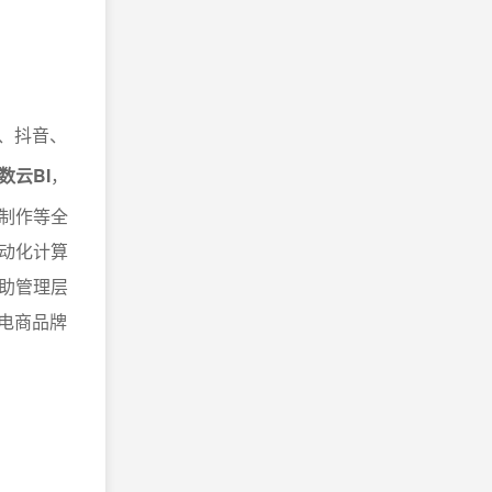
、抖音、
数云BI
，
制作等全
动化计算
助管理层
电商品牌