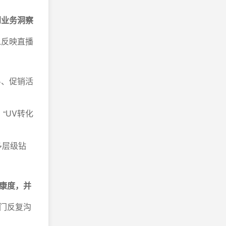
到业务洞察
以反映直播
斗、促销活
“UV转化
多层级钻
康度，并
门反复沟