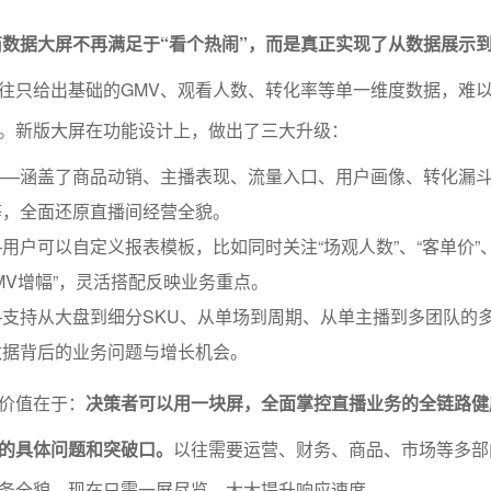
电商数据大屏不再满足于“看个热闹”，而是真正实现了从数据展示
往只给出基础的GMV、观看人数、转化率等单一维度数据，难
。新版大屏在功能设计上，做出了三大升级：
——涵盖了商品动销、主播表现、流量入口、用户画像、转化漏
等，全面还原直播间经营全貌。
用户可以自定义报表模板，比如同时关注“场观人数”、“客单价”、
GMV增幅”，灵活搭配反映业务重点。
支持从大盘到细分SKU、从单场到周期、从单主播到多团队的
数据背后的业务问题与增长机会。
价值在于：
决策者可以用一块屏，全面掌控直播业务的全链路健
的具体问题和突破口。
以往需要运营、财务、商品、市场等多部
务全貌，现在只需一屏尽览，大大提升响应速度。