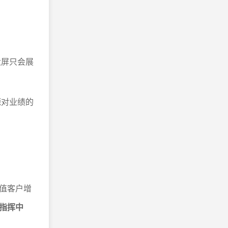
大屏只会展
源对业绩的
。
值客户增
指挥中