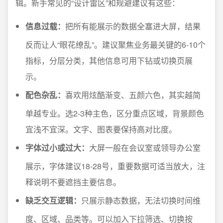
辑。新手常见的“设计雷区”和规避建议有这些：
信息过载：
把所有能展示的数据全塞进大屏，结果
反而让人“眼花缭乱”。建议聚焦业务最关键的6-10个
指标，分层分类，其他信息可用下钻或切换页展
示。
配色杂乱：
喜欢用炫酷渐变、五颜六色，其实越简
单越专业。选2-3种主色，区分重点区域，背景颜色
宜浅不宜深。文字、图表要保持高对比度。
字体过小或过大：
大屏一般在会议室或领导办公室
展示，字体建议18-28号，重要数据可适当放大，注
释说明不要遮挡主要信息。
缺乏交互逻辑：
只展示静态数据，无法切换时间维
度、区域、品类等。可以加入下拉筛选、切换按