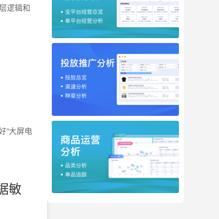
层逻辑和
好”大屏电
据敏