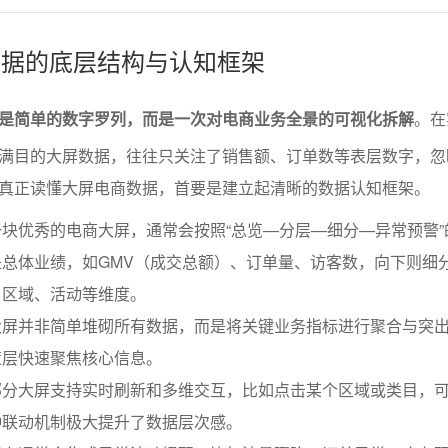
屏数据的底层结构与认知框架
是简单的数字罗列，而是一次对电商业务全景的可视化拆解
。在
满目的大屏数据，往往只关注了销售额、订单数等表层数字，忽
真正读懂大屏电商数据，首要是建立起清晰的数据认知框架。
块优秀的电商大屏，通常会按照“总览—分层—细分—异常预警”
总体业绩，如GMV（成交总额）、订单量、访客数，向下则细
、区域、活动等维度。
大屏并非简单堆砌所有数据，而是将关键业务指标进行聚合与突
策层快速聚焦核心信息。
部分大屏支持实时刷新和多维交互，比如点击某个区域或类目，
种联动机制极大提升了数据层次感。