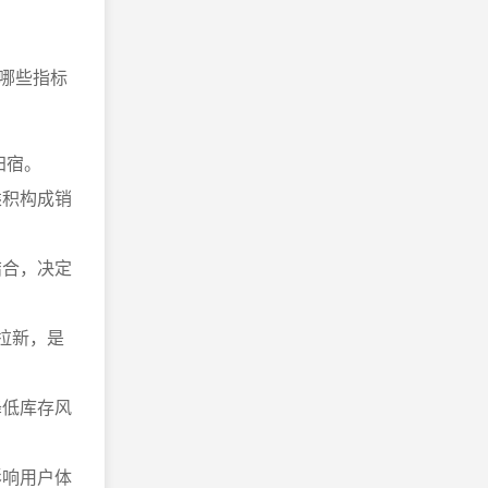
哪些指标
归宿。
乘积构成销
结合，决定
拉新，是
降低库存风
影响用户体