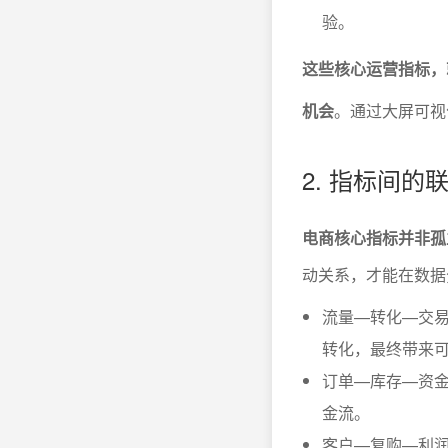
验。
这些核心运营指标，
机会
。通过大屏可视
2. 指标间
电商核心指标并非孤
动关系，才能在数据
流量—转化—交易
转化，最终带来
订单—库存—资
金流。
客户—复购—利