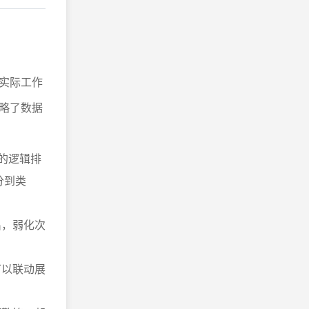
实际工作
略了数据
的逻辑排
分到类
出，弱化次
可以联动展