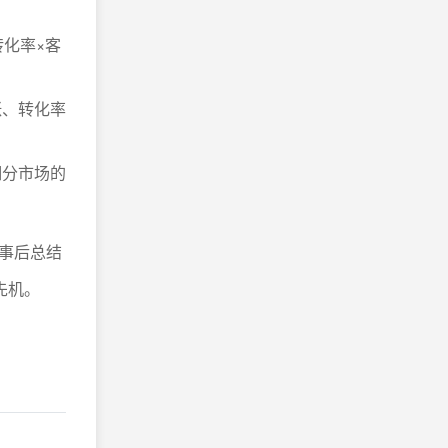
化率×客
涨、转化率
细分市场的
事后总结
先机。