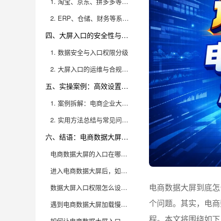
1. 淘宝、京东、拼多多等主流电商平台大屏入口解析
2. ERP、仓储、财务等系统的大屏入口适配
四、大屏入口的安全性与权限管控
1. 数据安全与入口权限分级
2. 大屏入口的运维与合规管理
五、实操案例：高效设置数据大屏入口的方法
1. 案例拆解：电商企业大屏入口优化实战
2. 实用方法总结与常见问题解答
六、结语：电商数据大屏入口优化，让数据驱动企业成长
电商数据大屏的入口在哪里，怎么才能顺利进入？
进入电商数据大屏后，如何快速定位到自己关心的核心数据？
电商数据大屏到底怎
数据大屏入口权限怎么设置，如何保证数据安全性？
个问题。其实，电商
遇到电商数据大屏加载慢或打不开，通常是什么原因？
程。本文将围绕如下
如何让电商数据大屏入口更易发现，提高团队整体数据分析效率？