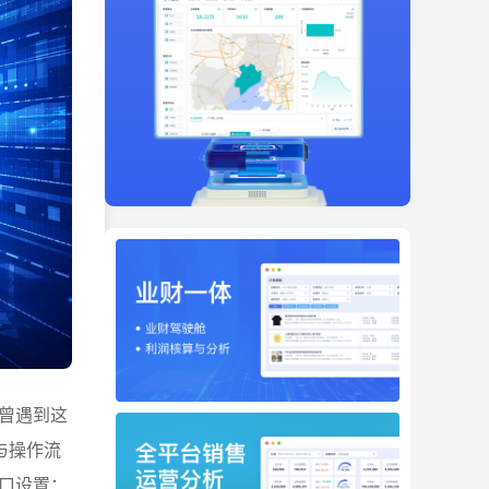
曾遇到这
与操作流
口设置：