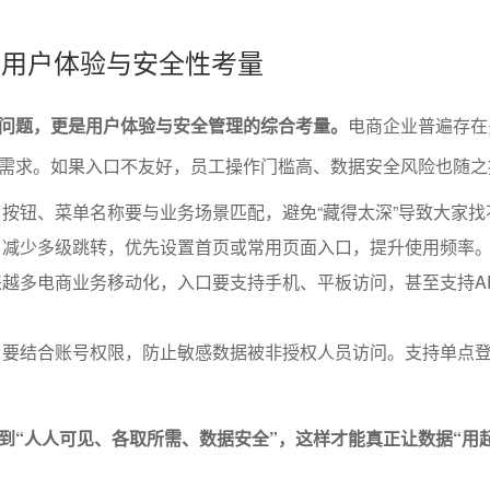
计的用户体验与安全性考量
问题，更是用户体验与安全管理的综合考量。
电商企业普遍存在
需求。如果入口不友好，员工操作门槛高、数据安全风险也随之
按钮、菜单名称要与业务场景匹配，避免“藏得太深”导致大家找
：减少多级跳转，优先设置首页或常用页面入口，提升使用频率
越多电商业务移动化，入口要支持手机、平板访问，甚至支持A
口要结合账号权限，防止敏感数据被非授权人员访问。支持单点
到“人人可见、各取所需、数据安全”，这样才能真正让数据“用