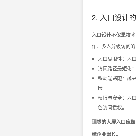
2. 入口设
入口设计不仅是技术
作、多人分级访问的
入口显眼性：入口
访问路径最短化
移动端适配：越来
嵌。
权限与安全：入
色访问授权。
理想的大屏入口应做
撑企业增长。