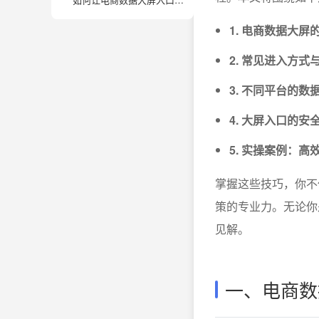
1. 电商数据大
2. 常见进入方
3. 不同平台的
4. 大屏入口的
5. 实操案例：
掌握这些技巧，你不
策的专业力。无论你
见解。
一、电商数