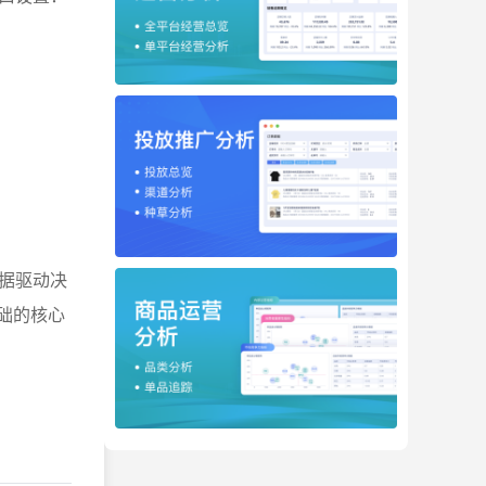
据驱动决
础的核心