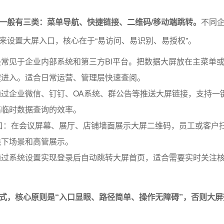
一般有三类：菜单导航、快捷链接、二维码/移动端跳转。
不同
来设置大屏入口，核心在于“易访问、易识别、易授权”。
常见于企业内部系统和第三方BI平台。把数据大屏放在主菜单
键进入。适合日常运营、管理层快速查阅。
过企业微信、钉钉、OA系统、群公告等推送大屏链接，支持一
高临时数据查询的效率。
口：在会议屏幕、展厅、店铺墙面展示大屏二维码，员工或客户
线下场景和高管展示。
通过系统设置实现登录后自动跳转大屏首页，适合需要实时关注
式，核心原则是“入口显眼、路径简单、操作无障碍”，否则大屏