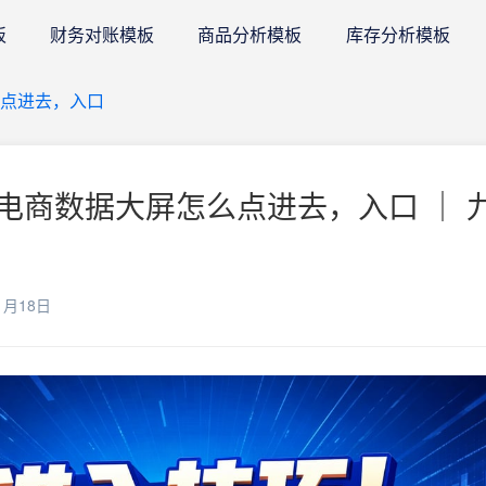
板
财务对账模板
商品分析模板
库存分析模板
点进去，入口
电商数据大屏怎么点进去，入口 ｜ 
1月18日