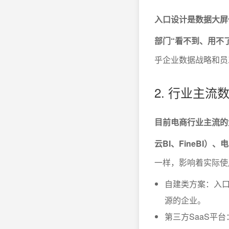
入口设计是数据大屏
部门“看不到、用不
乎企业数据战略和员
2. 行业主
目前电商行业主流的大
云BI、FineBI
一样，影响着实际使
自建类方案：入口
源的企业。
第三方SaaS平