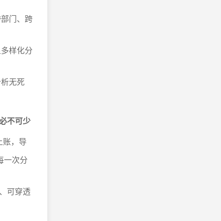
跨部门、跨
足多样化分
分析无死
必不可少
上账，导
每一次分
、可穿透