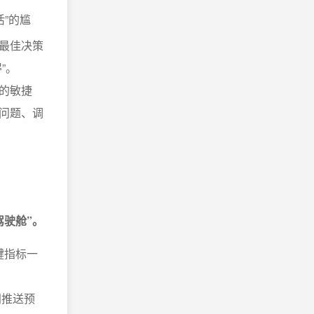
”的尴
最佳决策
”。
的敏捷
问题、调
驶舱”。
键指标一
间推送预