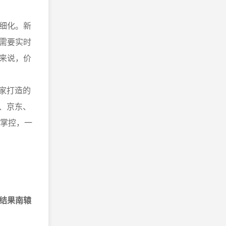
细化。新
需要实时
来说，价
家打造的
猫、京东、
局掌控，一
结果南辕