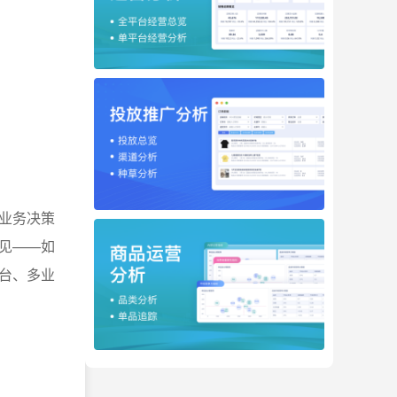
业务决策
见——如
台、多业