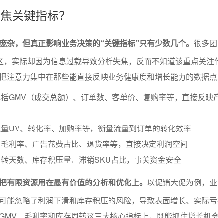
聚焦关键指标？
庞杂，但真正影响业务决策的“关键指标”只有少数几个。
很多团
误区，实际却因为信息过载导致分析失焦，反而不知道该重点关注
把注意力集中在那些能直接反映业务健康度和增长能力的数据点
括GMV（成交总额）、订单数、客单价、复购率等，直接反映
量UV、转化率、加购率等，衡量流量到订单的转化效率
：毛利率、广告花费占比、退货率等，直接决定利润空间
转天数、库存积压量、滞销SKU占比，事关资金安全
把有限资源用在最有价值的分析和优化上。
以促销大促为例，业
可能忽略了利润下滑和库存积压的风险，导致表面增长、实际亏
GMV、毛利率和库存周转这三大核心指标上，既能抓住增长机