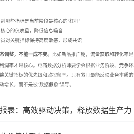
别哪些指标是当前阶段最核心的“杠杆”
为核心的仪表盘，降低信息噪音
全员对关键指标保持高度敏感，形成共识
态调整，不能一成不变。
比如新品推广期，流量获取和转化率是
利润率才是核心。电商数据分析师要学会根据业务阶段、竞争环
整关键指标的优先级和监控频率。只有紧盯最能反映业务本质的
动增长，而不是被“数据假象”误导。
报表：高效驱动决策，释放数据生产力