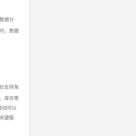
数据分
时，数据
平台支持淘
、库存等
波动可以
关键报