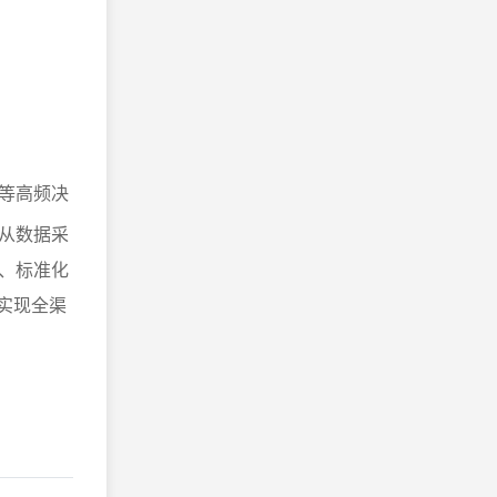
等高频决
从数据采
、标准化
家实现全渠