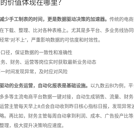
报表的价值体现在哪里？
减少手工制表的时间，更是数据驱动决策的加速器。
传统的电商
在下载、整理、比对各种表格上。尤其是多平台、多业务线协同
经常“对不上”，严重影响数据的可信度和时效性。
一口径，保证数据的一致性和准确性
业务、财务、运营等岗位实时获取最新业务动态
第一时间发现异常，及时应对风险
驱动的业务运营，自动化报表是基础设施。
以九数云BI为例，
多多等主流电商平台数据一键对接，自动生成销售、流量、财务
运营主管每天早上8点会自动收到昨日核心指标日报，发现异常
略。再比如，财务主管每周自动拿到利润、成本、广告投产比等
整理，极大提升决策响应速度。