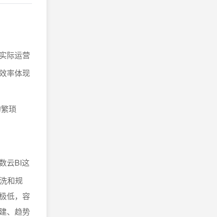
实际运营
效率体现
的繁琐
数云BI这
清洗和规
极低，容
建、趋势