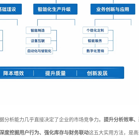
据分析能力几乎直接决定了企业的市场竞争力。
提升分析效率、
深度挖掘用户行为、强化库存与财务联动
这五大实用方法，是高