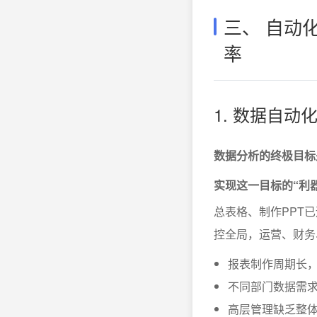
三、 自动
率
1. 数据自
数据分析的终极目标
实现这一目标的“利
总表格、制作PPT
控全局，运营、财务
报表制作周期长
不同部门数据需
高层管理缺乏整