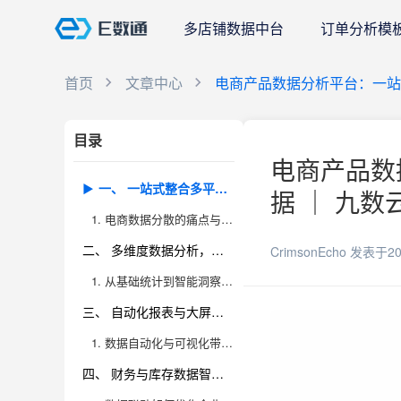
多店铺数据中台
订单分析模
首页
文章中心
电商产品数据分析平台：一站
目录
电商产品数
一、 一站式整合多平台数据，打破数据孤岛，实现全局掌控
据 ｜ 九数
1. 电商数据分散的痛点与一站式平台的解决逻辑
二、 多维度数据分析，驱动精准运营与高效决策
CrimsonEcho
发表于20
1. 从基础统计到智能洞察：多维度分析的业务价值
三、 自动化报表与大屏可视化，提升团队协作和管理效率
1. 数据自动化与可视化带来的管理变革
四、 财务与库存数据智能联动，助力利润最大化与风险防控