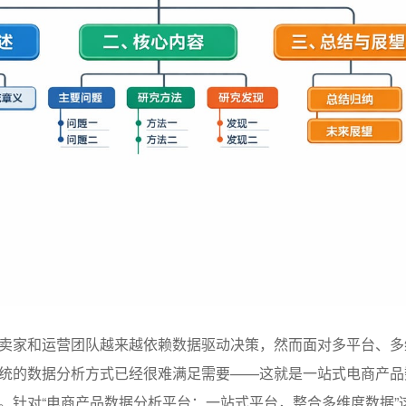
卖家和运营团队越来越依赖数据驱动决策，然而面对多平台、多
统的数据分析方式已经很难满足需要——这就是一站式电商产品
。针对“电商产品数据分析平台：一站式平台，整合多维度数据”