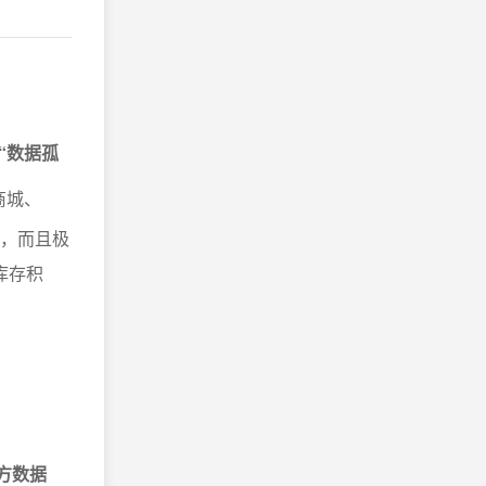
“数据孤
商城、
力，而且极
库存积
方数据