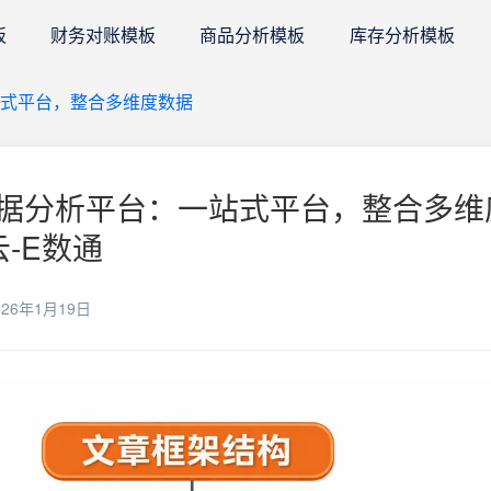
板
财务对账模板
商品分析模板
库存分析模板
式平台，整合多维度数据
据分析平台：一站式平台，整合多维
云-E数通
26年1月19日