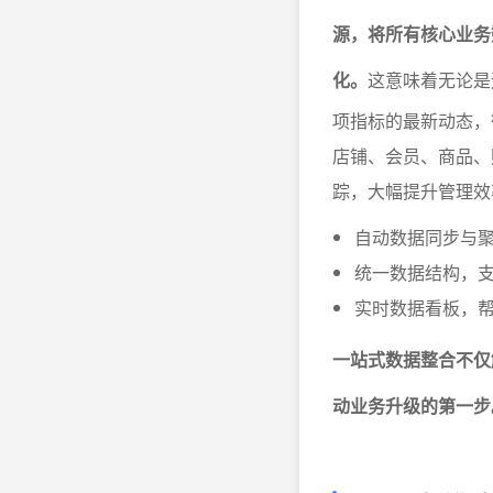
源，将所有核心业务
化。
这意味着无论是
项指标的最新动态，
店铺、会员、商品、
踪，大幅提升管理效
自动数据同步与
统一数据结构，
实时数据看板，
一站式数据整合不仅
动业务升级的第一步