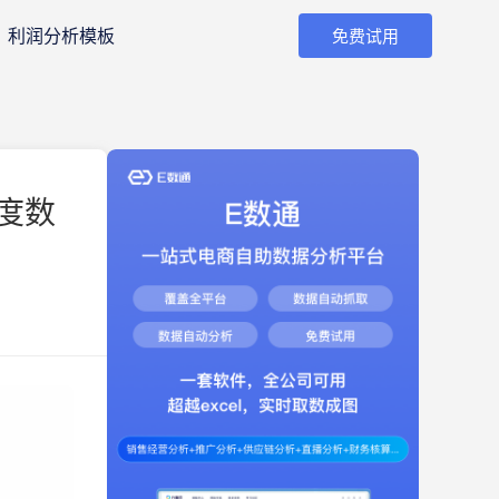
利润分析模板
免费试用
度数