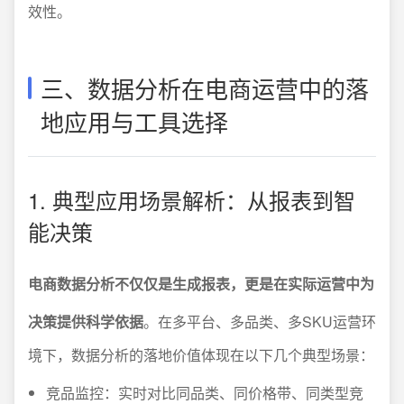
效性。
三、数据分析在电商运营中的落
地应用与工具选择
1. 典型应用场景解析：从报表到智
能决策
电商数据分析不仅仅是生成报表，更是在实际运营中为
决策提供科学依据
。在多平台、多品类、多SKU运营环
境下，数据分析的落地价值体现在以下几个典型场景：
竞品监控：实时对比同品类、同价格带、同类型竞