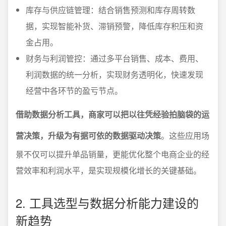
库存与供应链管理：结合销售预测和库存周转数
据，实现智能补货、滞销预警，降低库存积压和资
金占用。
财务与利润管控：通过多平台销售、成本、费用、
利润数据的统一分析，实现财务透明化，快速发现
经营中各环节的盈亏节点。
借助数据分析工具，商家可以把以往凭经验拍脑袋的运
营决策，升级为有据可依的数据驱动决策
。这些应用场
景不仅可以提升单品销量，更能优化整个电商企业的经
营效率和利润水平，是实现规模化增长的关键基础。
2. 工具选型与数据分析能力建设的
新趋势