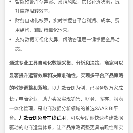
智能预警库存异常、滞销风险，优化补货决策，提
升库存周转效率。
财务自动化核算，实时掌握各平台利润、成本、费
用结构，辅助精细化运营。
支持数据可视化大屏，帮助管理层一键掌握全局动
态。
通过专业工具自动化数据采集、分析和决策，商家可以
显著提升运营效率和决策准确性，实现多平台产品策略
的敏捷调整和落地
。以九数云BI为例，已服务数万家成
长型电商企业，助力卖家实现销售、财务、库存、报表
一体化管理，是电商数据分析领域的首选SAAS BI平
台。
九数云BI免费在线试用
，可以帮助你快速构建数据
驱动的电商运营体系，让产品策略调整更具前瞻性和实