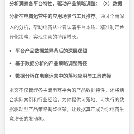
分析洞察各平台特性，驱动产品策略调整；（3）数据
分析在电商运营中的应用场景与工具推荐
。通过全面深
入的分析，帮助电商从业者认清平台本质、精准制定差
异化策略，实现生意的持续增长。
平台产品数据差异背后的深层逻辑
基于数据分析的产品策略调整路径
数据分析在电商运营中的落地应用与工具选择
本文不仅梳理各主流电商平台的产品数据特性，还将结
合实际案例和行业经验，为你提供可落地、可执行的数
据驱动型产品策略调整框架，让数据真正成为你电商生
意增长的发动机。