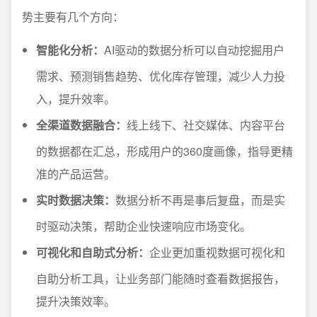
势主要有几个方向：
智能化分析：
AI驱动的数据分析可以自动挖掘用户
需求、预测销售趋势、优化库存管理，减少人力投
入，提升效率。
全渠道数据融合：
线上线下、社交媒体、内容平台
的数据都在汇总，形成用户的360度画像，指导更精
准的产品运营。
实时数据决策：
数据分析不再是事后复盘，而是实
时驱动决策，帮助企业快速响应市场变化。
可视化和自助式分析：
企业更加重视数据可视化和
自助分析工具，让业务部门能随时查看数据报告，
提升决策效率。