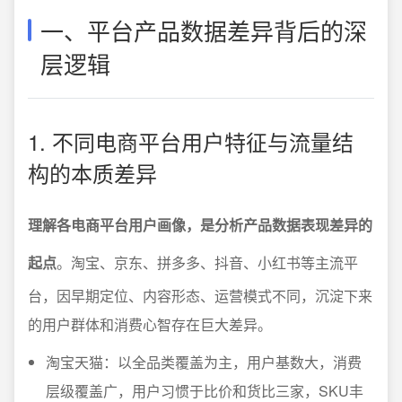
一、平台产品数据差异背后的深
层逻辑
1. 不同电商平台用户特征与流量结
构的本质差异
理解各电商平台用户画像，是分析产品数据表现差异的
起点
。淘宝、京东、拼多多、抖音、小红书等主流平
台，因早期定位、内容形态、运营模式不同，沉淀下来
的用户群体和消费心智存在巨大差异。
淘宝天猫：以全品类覆盖为主，用户基数大，消费
层级覆盖广，用户习惯于比价和货比三家，SKU丰