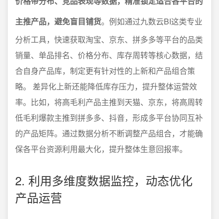
价格带分布、竞品表现等数据，精准锁定适合各平台的
主推产品，避免盲目铺货
。例如通过九数云BI这类专业
分析工具，快速获取淘宝、京东、拼多多等平台的品类
销量、单品排名、价格分布、库存周转等核心数据，结
合自身产品库，制定更有针对性的上新和产品组合策
略。 差异化上新还能降低库存压力，提升整体运营效
率。比如，将高毛利产品主推到天猫、京东，将高周转
低毛利爆款主推到拼多多、抖音，形成多平台协同互补
的产品矩阵。通过数据分析不断调整产品组合，才能确
保各平台资源利用最大化，提升整体生意回报率。
2. 利用多维度数据监控，动态优化
产品运营