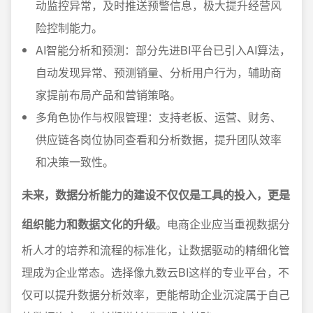
动监控异常，及时推送预警信息，极大提升经营风
险控制能力。
AI智能分析和预测：部分先进BI平台已引入AI算法，
自动发现异常、预测销量、分析用户行为，辅助商
家提前布局产品和营销策略。
多角色协作与权限管理：支持老板、运营、财务、
供应链各岗位协同查看和分析数据，提升团队效率
和决策一致性。
未来，数据分析能力的建设不仅仅是工具的投入，更是
组织能力和数据文化的升级
。电商企业应当重视数据分
析人才的培养和流程的标准化，让数据驱动的精细化管
理成为企业常态。选择像九数云BI这样的专业平台，不
仅可以提升数据分析效率，更能帮助企业沉淀属于自己