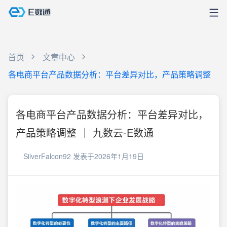
首页
文章中心
各电商平台产品数据分析：平台差异对比，产品策略调整
各电商平台产品数据分析：平台差异对比，
产品策略调整 ｜ 九数云-E数通
SilverFalcon92
发表于2026年1月19日