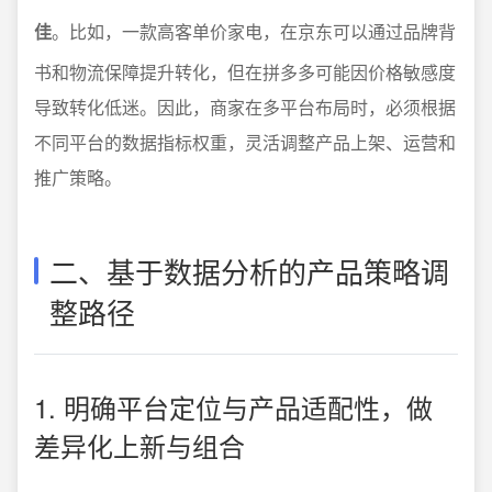
佳
。比如，一款高客单价家电，在京东可以通过品牌背
书和物流保障提升转化，但在拼多多可能因价格敏感度
导致转化低迷。因此，商家在多平台布局时，必须根据
不同平台的数据指标权重，灵活调整产品上架、运营和
推广策略。
二、基于数据分析的产品策略调
整路径
1. 明确平台定位与产品适配性，做
差异化上新与组合