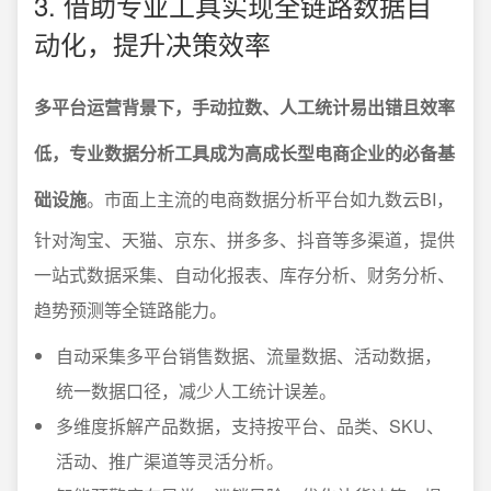
3. 借助专业工具实现全链路数据自
动化，提升决策效率
多平台运营背景下，手动拉数、人工统计易出错且效率
低，专业数据分析工具成为高成长型电商企业的必备基
础设施
。市面上主流的电商数据分析平台如九数云BI，
针对淘宝、天猫、京东、拼多多、抖音等多渠道，提供
一站式数据采集、自动化报表、库存分析、财务分析、
趋势预测等全链路能力。
自动采集多平台销售数据、流量数据、活动数据，
统一数据口径，减少人工统计误差。
多维度拆解产品数据，支持按平台、品类、SKU、
活动、推广渠道等灵活分析。