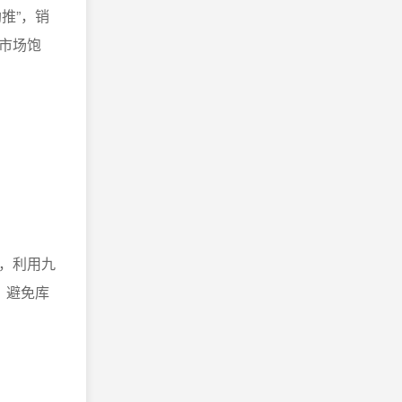
推”，销
市场饱
，利用九
，避免库