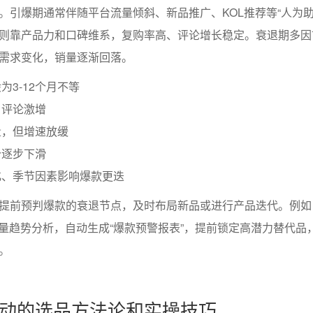
。引爆期通常伴随平台流量倾斜、新品推广、KOL推荐等“人为助
则靠产品力和口碑维系，复购率高、评论增长稳定。衰退期多因
需求变化，销量逐渐回落。
为3-12个月不等
，评论激增
量，但增速放缓
价逐步下滑
化、季节因素影响爆款更迭
提前预判爆款的衰退节点，及时布局新品或进行产品迭代。例如
销量趋势分析，自动生成“爆款预警报表”，提前锁定高潜力替代品
。
动的选品方法论和实操技巧