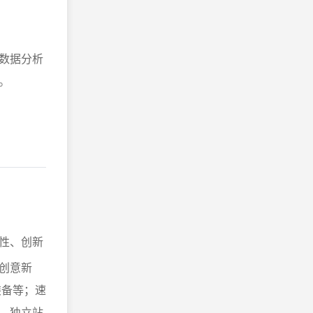
数据分析
。
性、创新
创意新
装备等；速
。独立站