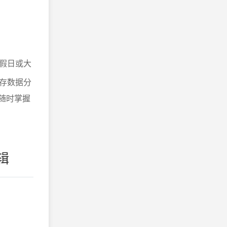
假日或大
存数据分
随时掌握
辑