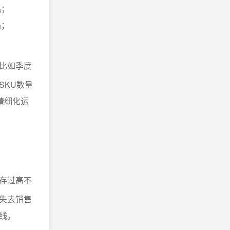
品；
品；
比如季度
SKU数量
精细化运
存过高不
失去销售
线。