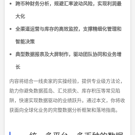
跨币种财务分析，规避汇率波动风险，实现利润最
大化
全渠道运营与库存的高效监控，支撑精细化管理和
智能决策
典型数据报表及大屏制作，驱动团队协同和业务增
长
内容将结合一线卖家的实操经验，提供专业级方法论，
助力你避免数据孤岛、汇兑损失、库存积压等常见陷
阱，快速实现数据驱动的业绩跃升。通过本文，你将收
获面向全球化业务的完整数据分析框架和落地指南。