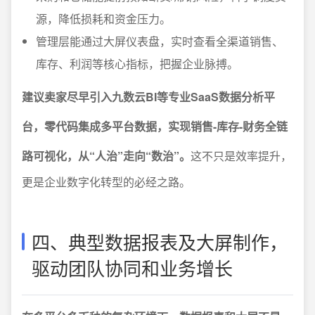
源，降低损耗和资金压力。
管理层能通过大屏仪表盘，实时查看全渠道销售、
库存、利润等核心指标，把握企业脉搏。
建议卖家尽早引入九数云BI等专业SaaS数据分析平
台，零代码集成多平台数据，实现销售-库存-财务全链
路可视化，从“人治”走向“数治”。
这不只是效率提升，
更是企业数字化转型的必经之路。
四、典型数据报表及大屏制作，
驱动团队协同和业务增长