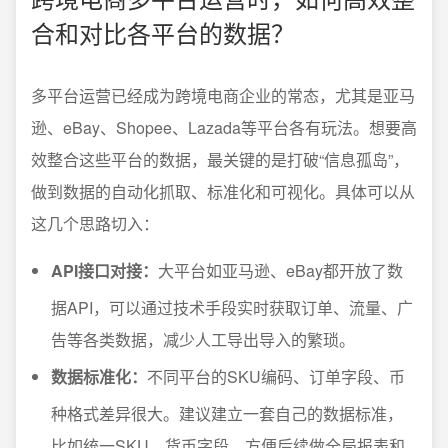
合和对比各平台的数据？
多平台运营已经成为跨境电商企业的常态，尤其是亚马
逊、eBay、Shopee、Lazada等平台各有玩法。想要高
效整合这些平台的数据，最关键的是打破“信息孤岛”，
做到数据的自动化抓取、标准化和可视化。具体可以从
这几个思路切入：
API接口对接：
大平台如亚马逊、eBay都开放了数
据API，可以通过技术手段实时获取订单、流量、广
告等各类数据，减少人工导出导入的繁琐。
数据标准化：
不同平台的SKU编码、订单字段、币
种格式差异很大。建议建立一套自己的数据标准，
比如统一SKU、货币字段，方便后续做全局报表和