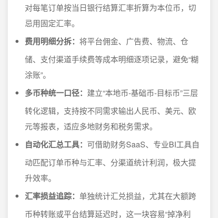
对每笔订单按当日银行结算汇率折算为本位币，切
忌用固定汇率。
费用明细分拆：
将平台佣金、广告费、物流、仓
储、支付渠道手续费等成本明细逐项记录，避免“糊
涂账”。
多币种统一口径：
建立“本地币-基础币-目标币”三层
转化逻辑，支持按不同需求输出人民币、美元、欧
元等报表，适应多地财务和税务需求。
自动化汇总工具：
可借助财务SaaS、专业BI工具自
动匹配订单币种与汇率、分渠道统计利润，极大提
升效率。
汇率损益追踪：
单独统计汇兑损益，尤其在大额跨
币种转账或平台结算延迟时，这一块容易“掉净利