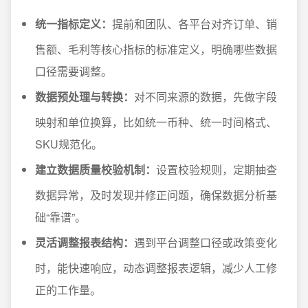
统一指标定义：
提前和团队、各平台对齐订单、销
售额、毛利等核心指标的标准定义，明确哪些数据
口径需要调整。
数据预处理与转换：
对不同来源的数据，先做字段
映射和单位换算，比如统一币种、统一时间格式、
SKU规范化。
建立数据质量校验机制：
设置校验规则，定期抽查
数据异常，及时发现并修正问题，确保数据分析基
础“靠谱”。
灵活调整报表结构：
遇到平台调整口径或政策变化
时，能快速响应，动态调整报表逻辑，减少人工修
正的工作量。