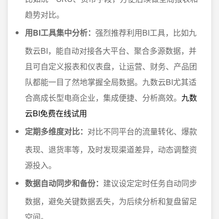
趋势对比。
用BI工具集中分析：
强烈推荐利用BI工具，比如九
数云BI，能自动对接各大平台、聚合多源数据，并
且可自定义报表和仪表盘，让运营、财务、产品团
队都能一目了然地掌握全局数据。九数云BI尤其适
合高成长型电商企业，集成便捷、分析高效。
九数
云BI免费在线试用
定期多维度对比：
对比不同平台的流量转化、爆款
表现、退货率等，及时发现渠道差异，动态调整资
源投入。
数据自动同步和备份：
建议设定定时任务自动同步
数据，避免关键数据丢失，为后续分析和复盘留足
空间。