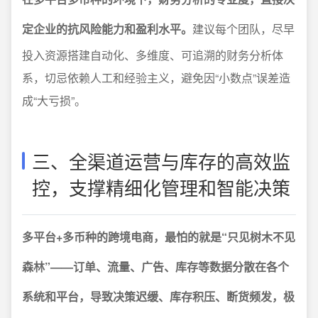
定企业的抗风险能力和盈利水平。
建议每个团队，尽早
投入资源搭建自动化、多维度、可追溯的财务分析体
系，切忌依赖人工和经验主义，避免因“小数点”误差造
成“大亏损”。
三、全渠道运营与库存的高效监
控，支撑精细化管理和智能决策
多平台+多币种的跨境电商，最怕的就是“只见树木不见
森林”——订单、流量、广告、库存等数据分散在各个
系统和平台，导致决策迟缓、库存积压、断货频发，极