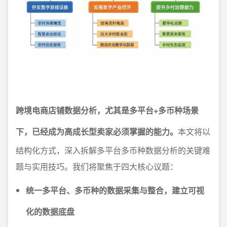
跨境电商店铺数据分析，尤其是多平台+多币种场景
下，已经成为高成长型卖家必须掌握的能力。
本文将以
结构化方式，深入拆解多平台多币种数据分析的关键难
题与实用技巧。我们将聚焦于四大核心议题：
统一多平台、多币种的数据采集与整合，建立可视
化的数据底盘