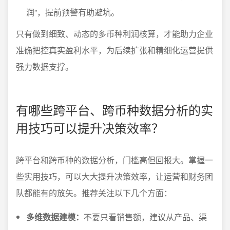
润”，提前预警有助避坑。
只有做到细致、动态的多币种利润核算，才能助力企业
准确把控真实盈利水平，为后续扩张和精细化运营提供
强力数据支撑。
有哪些跨平台、跨币种数据分析的实
用技巧可以提升决策效率？
跨平台和跨币种的数据分析，门槛高但回报大。掌握一
些实用技巧，可以大大提升决策效率，让运营和财务团
队都能有的放矢。推荐关注以下几个方面：
多维数据建模：
不要只看销售额，建议从产品、渠