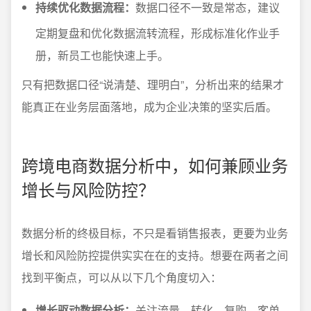
持续优化数据流程：
数据口径不一致是常态，建议
定期复盘和优化数据流转流程，形成标准化作业手
册，新员工也能快速上手。
只有把数据口径“说清楚、理明白”，分析出来的结果才
能真正在业务层面落地，成为企业决策的坚实后盾。
跨境电商数据分析中，如何兼顾业务
增长与风险防控？
数据分析的终极目标，不只是看销售报表，更要为业务
增长和风险防控提供实实在在的支持。想要在两者之间
找到平衡点，可以从以下几个角度切入：
增长驱动数据分析：
关注流量、转化、复购、客单