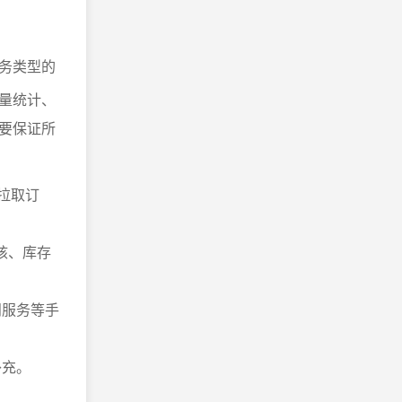
务类型的
量统计、
要保证所
拉取订
核、库存
阅服务等手
补充。