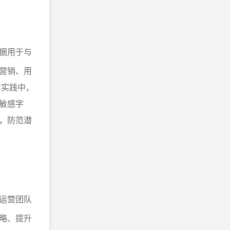
据用于与
营销、用
术实践中，
敏感字
，防范潜
运营团队
略、提升