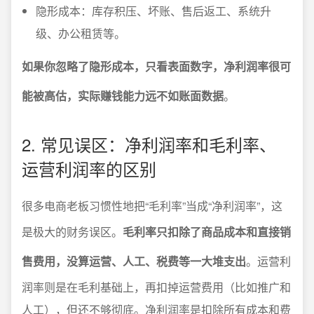
隐形成本：库存积压、坏账、售后返工、系统升
级、办公租赁等。
如果你忽略了隐形成本，只看表面数字，净利润率很可
能被高估，实际赚钱能力远不如账面数据
。
2. 常见误区：净利润率和毛利率、
运营利润率的区别
很多电商老板习惯性地把“毛利率”当成“净利润率”，这
是极大的财务误区。
毛利率只扣除了商品成本和直接销
售费用，没算运营、人工、税费等一大堆支出
。运营利
润率则是在毛利基础上，再扣掉运营费用（比如推广和
人工），但还不够彻底。净利润率是扣除所有成本和费