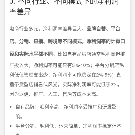
3. 不同行业、不同模式下的净利润
率差异
电商行业多元，净利润率差异巨大。
品牌自营、平台
店、分销、直播、跨境等不同模式，净利润率的计算口
径和实际水平都不同
。比如自有品牌店通常毛利高但推
广投入大，净利润率可能只有5%-10%；平台分销店毛
利低但管理支出少，净利润率可能稳定在2%-5%；直
播带货型店铺看似风光，实际净利润率可能低于2%，
因为返佣、推广、人工、售后等成本太高。
自有品牌：毛利率高，净利润率受推广和研发影
响。
平台分销：毛利低，运营简单，净利润率稳定但不