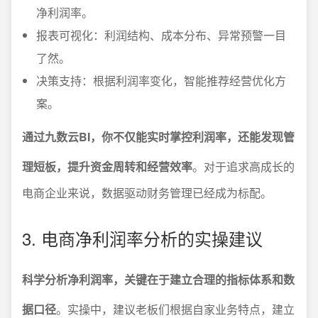
净利润率。
报表可视化：利润结构、成本分布、异常预警一目
了然。
决策支持：根据利润率变化，智能推荐经营优化方
案。
通过九数云BI，你不仅能实时掌控利润率，还能发现管
理短板，提升资金周转和经营效率
。对于追求高成长的
电商企业来说，数据驱动财务管理已经成为标配。
3. 电商净利润率分析的实操建议
科学分析净利润率，关键在于建立合理的指标体系和数
据口径
。实操中，建议老板们根据自家业务特点，建立