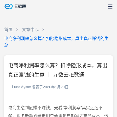
首页
文章中心
电商净利润率怎么算？扣除隐形成本，算出真正赚钱的生
意
电商净利润率怎么算？扣除隐形成本，算出
真正赚钱的生意 ｜ 九数云-E数通
LunaMystic
发表于2026年1月20日
电商生意到底赚不赚钱，光看“净利润率”其实远远不
够。很多新手或老板们只会用销售额减去商品成本、运