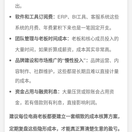
出。
软件和工具订阅费：
ERP、BI工具、客服系统这些
系统的月费、年费累积下来也是一笔固定开支。
团队管理与老板时间成本：
老板和核心成员投入的
大量时间，如果折算成薪资，成本其实非常高。
品牌建设和市场推广的“慢性投入”：
品牌运营、内
容制作、社群维护，这些都是长期且难以直接计量
的成本。
资金占用与融资利息：
大量压货或赊账会占用资
金，若有借款则有利息，直接影响利润。
建议每位电商老板都要建立一套细致的成本核算方案，
定期复盘这些隐形成本，才能真正算清楚生意的盈亏。