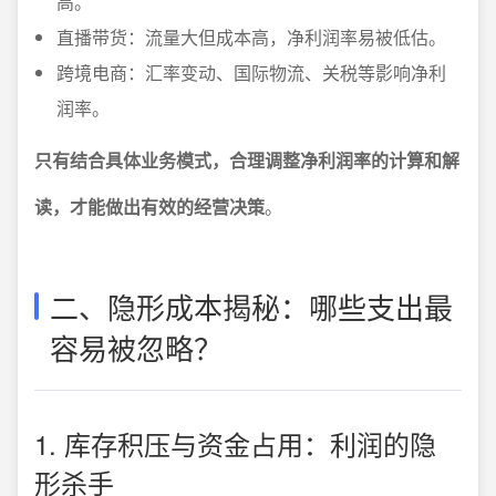
高。
直播带货：流量大但成本高，净利润率易被低估。
跨境电商：汇率变动、国际物流、关税等影响净利
润率。
只有结合具体业务模式，合理调整净利润率的计算和解
读，才能做出有效的经营决策
。
二、隐形成本揭秘：哪些支出最
容易被忽略？
1. 库存积压与资金占用：利润的隐
形杀手