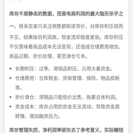
库存不是静态的数据，而是电商利润的最大隐形杀手之
一
。很多店家只关注销售额和进货价，对库存积压视而
不见，结果账目利润高，现金流却极度紧张。库存积压
不仅意味着商品成本无法变现，还造成仓储费用增加、
商品过期、折价处理、甚至清仓亏本。
长期积压：过季、滞销品积压，占用大量资金。
仓储费用：仓库租金、货架管理、保险、物品损耗
等。
折价清仓：滞销品只能低价出售，拖累总体利润。
资金成本：库存占用的资金无法流动，导致资金周
转慢、增加融资压力。
库存管理失控，净利润率就失去了参考意义，实际赚钱