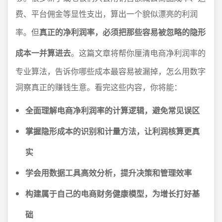
费、平台佣金等显性支出，算出一个貌似漂亮的利润
率。但
真正的净利润率，必须把那些容易被忽略的隐形
成本一并算进去
。这篇文章将帮你厘清电商净利润率的
专业算法，告诉你哪些成本最容易被漏掉，怎么用数字
洞察真正的赚钱生意。看完这些内容，你将能：
全面理解电商净利润率的计算逻辑，避免常见误区
掌握隐形成本的识别和计量方法，让利润核算更真
实
学会用数据工具高效分析，提升决策和管理效率
构建属于自己的电商财务健康模型，为增长打好基
础