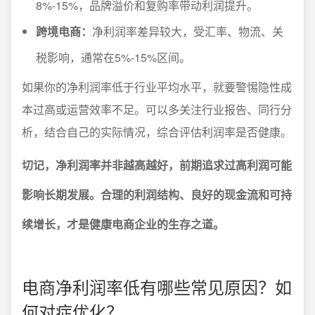
8%-15%，品牌溢价和复购率带动利润提升。
跨境电商：
净利润率差异较大，受汇率、物流、关
税影响，通常在5%-15%区间。
如果你的净利润率低于行业平均水平，就要警惕隐性成
本过高或运营效率不足。可以多关注行业报告、同行分
析，结合自己的实际情况，综合评估利润率是否健康。
切记，净利润率并非越高越好，前期追求过高利润可能
影响长期发展。合理的利润结构、良好的现金流和可持
续增长，才是健康电商企业的生存之道。
电商净利润率低有哪些常见原因？如
何对症优化？