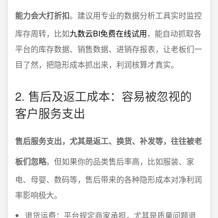
能力会大打折扣
。建议用专业的数据分析工具实时监控
库存周转，比如
九数云BI免费在线试用
，能自动抓取各
平台的库存数据、销售数据、进销存报表，让老板们一
目了然，把隐形成本抓出来，利润核算才真实。
2. 售后及返工成本：容易被忽视的
客户服务支出
售后服务支出，尤其是返工、换货、补发等，往往被老
板们忽略
。但如果你的品类售后率高，比如服装、家
电、母婴、数码等，售后带来的各种隐形成本对净利润
率影响极大。
退货运费：平台规定商家承担，尤其是质量问题退