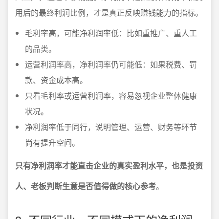
用后的最终利润比例，才是真正反映赚钱能力的指标。
毛利率高，可能净利润率低：比如重推广、重人工
的品类。
运营利润率高，净利润率仍可能低：如果税费、罚
款、资金成本高。
只看毛利率或运营利润率，容易忽视企业整体健康
状况。
净利润率低于同行，说明管理、运营、财务等环节
尚有提升空间。
只有净利润率才能直击企业的真实盈利水平，也是投资
人、老板判断生意是否值得做的核心参考
。