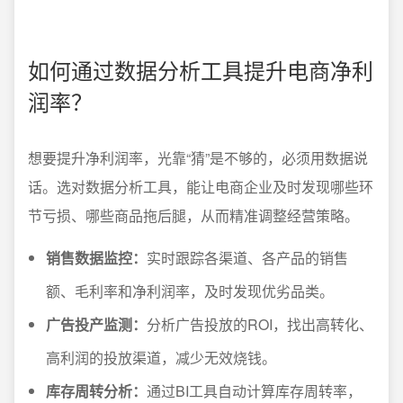
如何通过数据分析工具提升电商净利
润率？
想要提升净利润率，光靠“猜”是不够的，必须用数据说
话。选对数据分析工具，能让电商企业及时发现哪些环
节亏损、哪些商品拖后腿，从而精准调整经营策略。
销售数据监控：
实时跟踪各渠道、各产品的销售
额、毛利率和净利润率，及时发现优劣品类。
广告投产监测：
分析广告投放的ROI，找出高转化、
高利润的投放渠道，减少无效烧钱。
库存周转分析：
通过BI工具自动计算库存周转率，