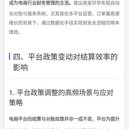
成为电商行业财务管理的主流。
建议商家尽早布局自动
化对账与报表系统，尤其是在多平台运营、订单量高速
增长的背景下，通过数据化手段实现财务全流程的降本
增效。
四、平台政策变动对结算效率的
影响
1. 平台政策调整的高频场景与应对
策略
电商平台的结算与对账政策并非一成不变，平台为提升