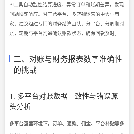
BI工具自动监控结算进度、异常订单和账期差异，发现
问题快速响应。对于跨平台、多店铺运营的中大型商
家，建议组建专门的财务结算团队，分平台、分周期对
账，定期与平台沟通确认账款状态，确保回款及时。
三、对账与财务报表数字准确性
的挑战
1. 多平台对账数据一致性与错误源
头分析
多平台运营环境下，订单、退款、佣金、平台补贴等多