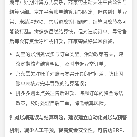
期等）账期计算方式复杂，商家需主动关注平台公告与
结算明细。京东平台账单结算周期固定，但遇到订单异
常、未结清款项、售后退款等问题时，结算回款节奏可
能被打乱。拼多多虽然结算快，但对违规订单、异常售
后等会有资金冻结或扣款，商家需做好异常预警。
淘宝的账期延误多与订单类型、活动政策有关，建
议定期核查结算明细，及时申诉异常订单；
京东需关注账单对账与发票开具的时间差，防止因
账单未核对完毕导致的结算延误；
拼多多则重点关注售后退款、违规订单的资金冻结
政策，及时处理售后工单，降低结算风险。
针对账期延误与结算风险，建议建立自动化对账与预警
机制，减少人工干预，提高资金安全性。
可借助ERP、