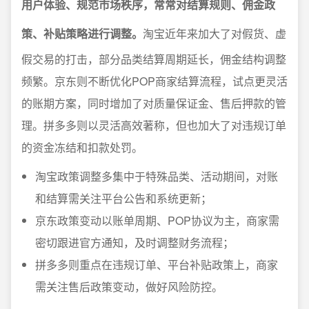
用户体验、规范市场秩序，常常对结算规则、佣金政
策、补贴策略进行调整。
淘宝近年来加大了对假货、虚
假交易的打击，部分品类结算周期延长，佣金结构调整
频繁。京东则不断优化POP商家结算流程，试点更灵活
的账期方案，同时增加了对质量保证金、售后押款的管
理。拼多多则以灵活高效著称，但也加大了对违规订单
的资金冻结和扣款处罚。
淘宝政策调整多集中于特殊品类、活动期间，对账
和结算需关注平台公告和系统更新；
京东政策变动以账单周期、POP协议为主，商家需
密切跟进官方通知，及时调整财务流程；
拼多多则重点在违规订单、平台补贴政策上，商家
需关注售后政策变动，做好风险防控。