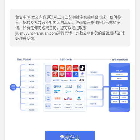
免责申明:本文内容通过AI工具匹配关键字智能整合而成，仅供参
考，帆软及九数云不对内容的真实、准确或完整作任何形式的承
诺。如有任何问题或意见，您可以通过联系
jiushuyun@fanruan.com进行反馈，九数云收到您的反馈后将及时
处理并反馈。
免费注册