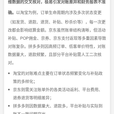
维数据的交叉核对，极易引发对账差异和财务报表不准
确。
以淘宝为例，订单生命周期内涉及多次状态变更
（如发货、退款、退货、补贴、秒杀价等），每一次更
改都会影响结算金额。京东虽然账单结构清晰，但活动
补贴、POP佣金、京券、京东支付返现等多重因素导致
对账复杂。拼多多则因高频订单、低客单价特性，对账
数据量大，退款频繁，且部分平台补贴需人工二次核
对。
淘宝的对账难点主要在订单状态频繁变化与补贴政
策的多样化；
京东则需关注账单外的各类活动返利、平台费用、
退券退货等明细差异；
拼多多则因数据量大、退款多，平台补贴与实际到
账不一致问题突出。