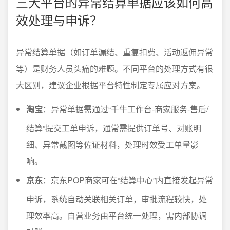
三大平台的异常结算单据应该如何高
效处理与申诉？
异常结算单据（如订单漏结、重复扣费、活动返佣异常
等）是财务人员头痛的难题。不同平台的处理方式有很
大区别，建议企业根据平台特性制定专属应对方案。
淘宝
：异常单据需通过“千牛工作台-商家服务-售后/
结算”提交工单申诉，通常需提供订单号、对账明
细、异常截图等佐证材料，处理时效受工单量影
响。
京东
：京东POP商家可在“结算中心”内直接发起异常
申诉，系统自动关联相关订单，审批流程较快，处
理效率高。自营业务由平台统一处理，需内部协调