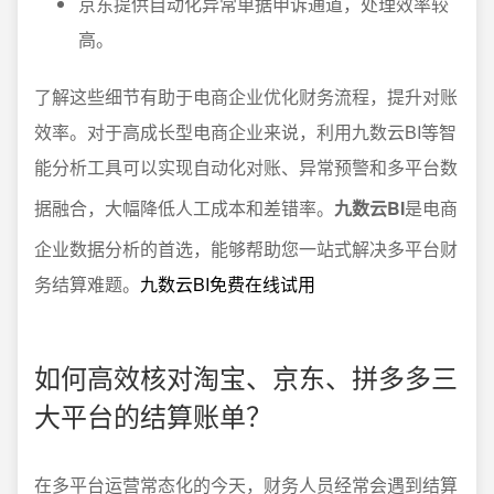
京东提供自动化异常单据申诉通道，处理效率较
高。
了解这些细节有助于电商企业优化财务流程，提升对账
效率。对于高成长型电商企业来说，利用九数云BI等智
能分析工具可以实现自动化对账、异常预警和多平台数
据融合，大幅降低人工成本和差错率。
九数云BI
是电商
企业数据分析的首选，能够帮助您一站式解决多平台财
务结算难题。
九数云BI免费在线试用
如何高效核对淘宝、京东、拼多多三
大平台的结算账单？
在多平台运营常态化的今天，财务人员经常会遇到结算