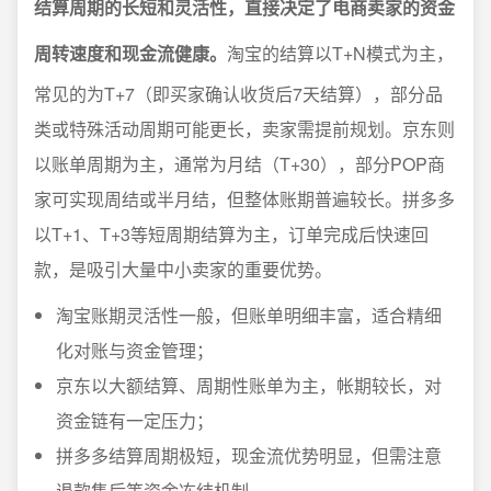
结算周期的长短和灵活性，直接决定了电商卖家的资金
周转速度和现金流健康。
淘宝的结算以T+N模式为主，
常见的为T+7（即买家确认收货后7天结算），部分品
类或特殊活动周期可能更长，卖家需提前规划。京东则
以账单周期为主，通常为月结（T+30），部分POP商
家可实现周结或半月结，但整体账期普遍较长。拼多多
以T+1、T+3等短周期结算为主，订单完成后快速回
款，是吸引大量中小卖家的重要优势。
淘宝账期灵活性一般，但账单明细丰富，适合精细
化对账与资金管理；
京东以大额结算、周期性账单为主，帐期较长，对
资金链有一定压力；
拼多多结算周期极短，现金流优势明显，但需注意
退款售后等资金冻结机制。