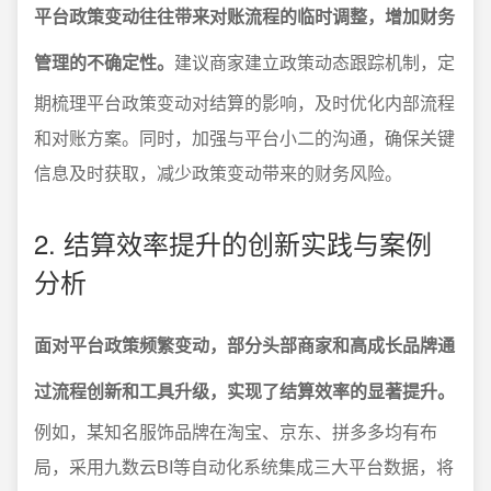
平台政策变动往往带来对账流程的临时调整，增加财务
管理的不确定性。
建议商家建立政策动态跟踪机制，定
期梳理平台政策变动对结算的影响，及时优化内部流程
和对账方案。同时，加强与平台小二的沟通，确保关键
信息及时获取，减少政策变动带来的财务风险。
2. 结算效率提升的创新实践与案例
分析
面对平台政策频繁变动，部分头部商家和高成长品牌通
过流程创新和工具升级，实现了结算效率的显著提升。
例如，某知名服饰品牌在淘宝、京东、拼多多均有布
局，采用九数云BI等自动化系统集成三大平台数据，将