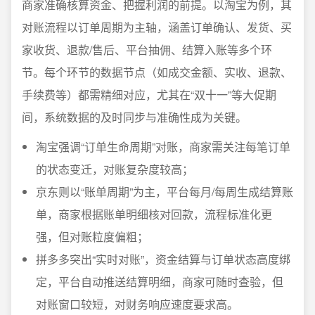
商家准确核算资金、把握利润的前提。以淘宝为例，其
对账流程以订单周期为主轴，涵盖订单确认、发货、买
家收货、退款/售后、平台抽佣、结算入账等多个环
节。每个环节的数据节点（如成交金额、实收、退款、
手续费等）都需精细对应，尤其在“双十一”等大促期
间，系统数据的及时同步与准确性成为关键。
淘宝强调“订单生命周期”对账，商家需关注每笔订单
的状态变迁，对账复杂度较高；
京东则以“账单周期”为主，平台每月/每周生成结算账
单，商家根据账单明细核对回款，流程标准化更
强，但对账粒度偏粗；
拼多多突出“实时对账”，资金结算与订单状态高度绑
定，平台自动推送结算明细，商家可随时查验，但
对账窗口较短，对财务响应速度要求高。