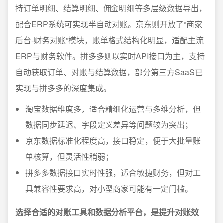
持订单明细、结算明细、佣金明细等多层级数据导出，
配合ERP系统可实现半自动对账。京东则开放了“商家
后台-财务对账”模块，账单格式结构化明显，适配主流
ERP与财务软件。拼多多则以实时API接口为主，支持
自动获取订单、对账与结算数据，部分第三方SaaS已
实现与拼多多的深度集成。
淘宝数据维度多，适合精细化运营与多维分析，但
数据同步延迟、字段定义差异等问题较为突出；
京东数据标准化程度高，接口稳定，便于大批量账
单核算，但灵活性稍弱；
拼多多数据接口实时性强，适合敏捷财务，但对工
具兼容性要求高，对小型商家可能有一定门槛。
选择合适的对账工具和数据分析平台，是提升对账效