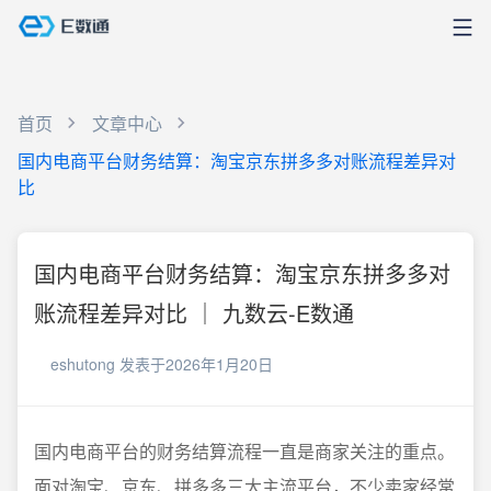
首页
文章中心
国内电商平台财务结算：淘宝京东拼多多对账流程差异对
比
国内电商平台财务结算：淘宝京东拼多多对
账流程差异对比 ｜ 九数云-E数通
eshutong
发表于2026年1月20日
国内电商平台的财务结算流程一直是商家关注的重点。
面对淘宝、京东、拼多多三大主流平台，不少卖家经常