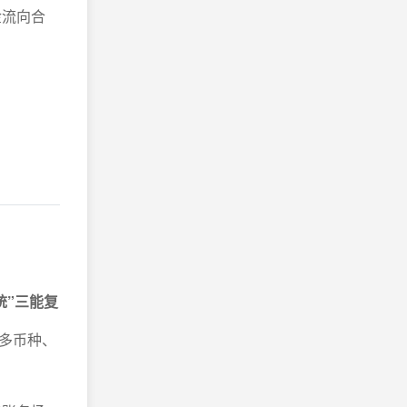
金流向合
统”三能复
多币种、