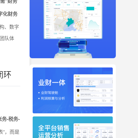
构需“财务
数字化财务
构、数字
团队体
闭环
务-税务-
表”，而是