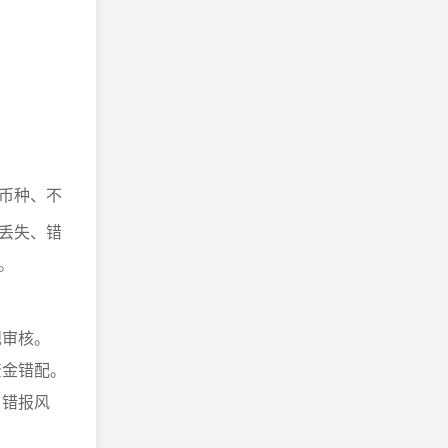
币种、不
丢失、错
。
规审核。
资金错配。
、错报风