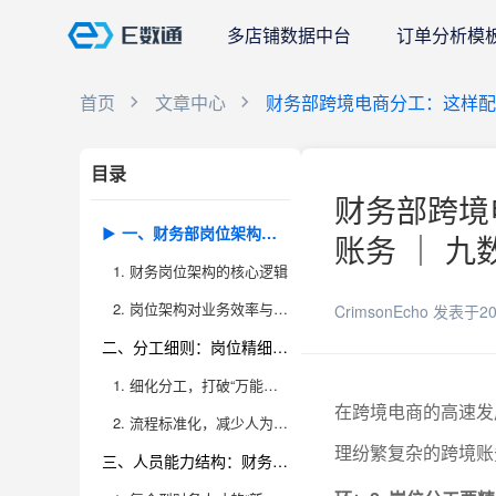
多店铺数据中台
订单分析模
首页
文章中心
财务部跨境电商分工：这样配
目录
财务部跨境
一、财务部岗位架构：建立“账务-税务-结算-合规”闭环
账务 ｜ 九
1. 财务岗位架构的核心逻辑
2. 岗位架构对业务效率与风险防控的关键作用
CrimsonEcho
发表于20
二、分工细则：岗位精细化&流程标准化落地
1. 细化分工，打破“万能会计”局限
在跨境电商的高速发
2. 流程标准化，减少人为失误与系统割裂
理纷繁复杂的跨境账
三、人员能力结构：财务、外语、系统复合型升级