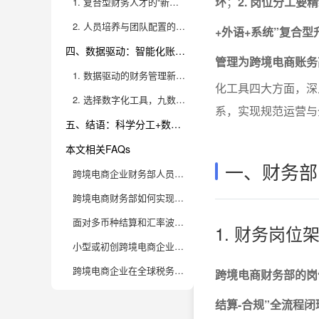
环
；
2. 岗位分工
1. 复合型财务人才的“新三能”
2. 人员培养与团队配置的实操建议
+外语+系统”复合
四、数据驱动：智能化账务管理与数字化工具的价值
管理为跨境电商账务
1. 数据驱动的财务管理新范式
化工具四大方面，深
2. 选择数字化工具，九数云BI助力高成长型企业
系，实现规范运营与
五、结语：科学分工+数据驱动，打造高效跨境电商财务部
本文相关FAQs
一、财务部
跨境电商企业财务部人员要怎么分工，才能高效处理复杂的跨境账务？
跨境电商财务部如何实现平台对账的自动化与高效管理？
面对多币种结算和汇率波动，财务人员如何规避风险并优化账务处理？
1. 财务岗位
小型或初创跨境电商企业，财务部人手有限，如何兼顾效率与合规？
跨境电商企业在全球税务合规方面有哪些容易被忽视的坑？
跨境电商财务部的岗
结算-合规”全流程闭