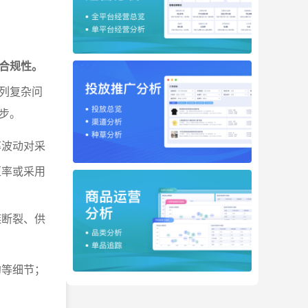
合规性。
列复杂问
步。
率波动对采
汇率或采用
链断裂、供
约等细节；