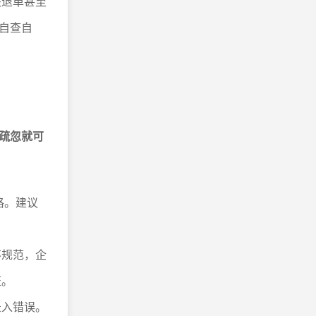
关退单甚至
自查自
疏忽就可
格。建议
不规范，企
证。
录入错误。