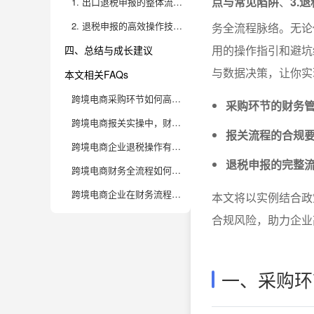
点与常见陷阱
、
3.
1. 出口退税申报的整体流程和关键节点
2. 退税申报的高效操作技巧与合规建议
务全流程脉络。无论
用的操作指引和避坑
四、总结与成长建议
与数据决策，让你实现
本文相关FAQs
跨境电商采购环节如何高效管理，避免财务风险？
采购环节的财务
跨境电商报关实操中，财务人员需要关注哪些关键细节？
报关流程的合规
跨境电商企业退税操作有哪些常见误区，如何提高退税成功率？
退税申报的完整
跨境电商财务全流程如何实现数据透明和高效协同？
跨境电商企业在财务流程数字化转型中，面临哪些挑战与应对策略？
本文将以实例结合政
合规风险，助力企业
一、采购环