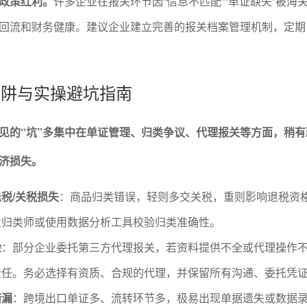
政策红利。
许多企业在报关环节因“信息不匹配”“单证缺失”被海
回流和财务健康。建议企业建立完善的报关档案管理机制，定期
见陷阱与实操避坑指南
见的“坑”多集中在单证管理、归类争议、代理报关等方面，稍有
济损失。
税/关税损失
：商品归类错误，轻则多交关税，重则影响退税资
业归类师或使用数据分析工具校验归类准确性。
险
：部分企业委托第三方代理报关，若资料提供不全或代理操作
责任。务必选择有资质、合规的代理，并保留所有沟通、委托凭
错漏
：跨境出口单证多、流转环节多，极易出现单据遗失或数据