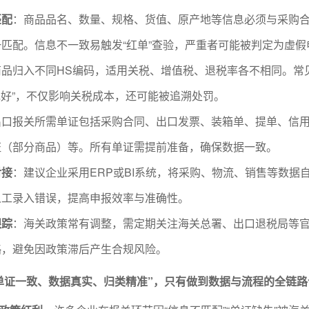
匹配
：商品品名、数量、规格、货值、原产地等信息必须与采购
匹配。信息不一致易触发“红单”查验，严重者可能被判定为虚假
商品归入不同HS编码，适用关税、增值税、退税率各不相同。常
次充好”，不仅影响关税成本，还可能被追溯处罚。
出口报关所需单证包括采购合同、出口发票、装箱单、提单、信
证（部分商品）等。所有单证需提前准备，确保数据一致。
对接
：建议企业采用ERP或BI系统，将采购、物流、销售等数据
人工录入错误，提高申报效率与准确性。
跟踪
：海关政策常有调整，需定期关注海关总署、出口退税局等
略，避免因政策滞后产生合规风险。
单证一致、数据真实、归类精准”，只有做到数据与流程的全链路