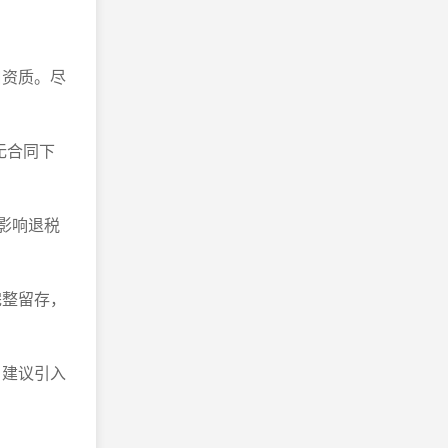
口资质。尽
无合同下
影响退税
完整留存，
。建议引入