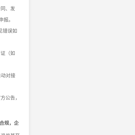
合同、发
申报。
见错误如
用证（如
自动对接
官方公告，
合规，企