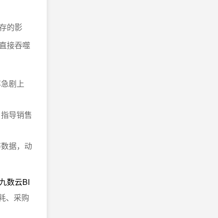
存的影
直接吞噬
率急剧上
，指导销售
等数据，动
九数云BI
损耗、采购