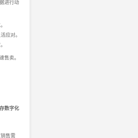
据进行动
求。
灵活应对。
货。
速售卖。
存数字化
应销售需