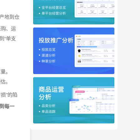
产地到仓
采购、运
到“单支
库量。
预估。
损”的陷
到每一