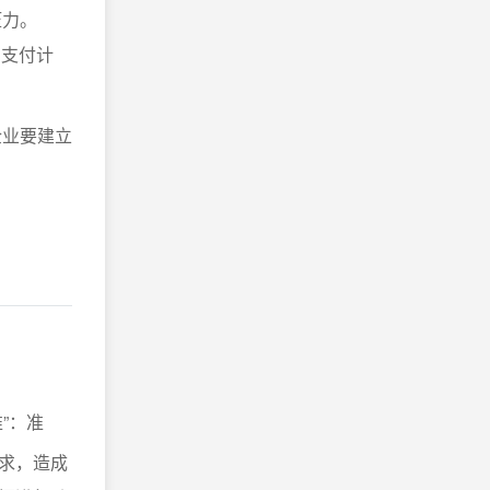
压力。
、支付计
企业要建立
”：准
求，造成