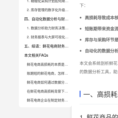
1. 精细化采购计划如何降低损耗和资金占用
下：
2. 库存管理的数字化升级与效益提升
高损耗导致成本
四、自动化数据分析与财务报表系统的运用
1. 数据分析助力财务决策科学化
短账期带来资金
2. 财务报表与大屏可视化的管理优势
库存与采购环节
五、结语：鲜花电商财务管理的升级之路
自动化的数据分
本文相关FAQs
本文会系统剖析鲜花
鲜花电商高损耗的本质是什么？如何用数据分析优化损耗管理？
的数据分析工具，助
账期短的鲜花电商，怎样科学进行资金周转管控？
鲜花电商如何通过数据分析提升利润空间？
在鲜花电商高损耗背景下，如何设定合理的促销策略避免“赔本赚吆喝”？
一、高损耗
鲜花电商企业在制定财务预算时有哪些独特要点？
1. 鲜花商