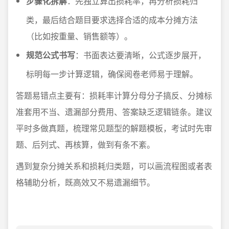
步骤化拆解
：先独立算出损耗率，再分析损耗归
类，最后结合题目要求选择合适的成本分摊方法
（比如按重量、销售额等）。
规范公式书写
：书面表达要清晰，公式逐步展开，
标明每一步计算逻辑，确保阅卷老师易于理解。
答题易错点主要有：损耗率计算分母分子搞反、分摊标
准套用不当、遗漏部分费用、答案缺乏逻辑链条。建议
平时多做真题，梳理常见题型的解题模板，考试时先审
题、后列式、再核算，做到有条不紊。
遇到复杂分摊关系和损耗归类题，可以画流程图或者表
格辅助分析，既高效又不易遗漏细节。