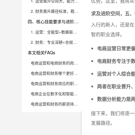
优势。这里，我将从
1. 运营晋升空间大，能力决定天花板
2. 财务晋升路径标准，稳定性高
求及进阶空间，五、
四、核心技能要求与进阶成长空间
入行的新人，还是在
1. 运营：全能型+数据驱动，持续学习是王道
智的职业选择。
2. 财务：专业深耕+合规敏感，证书与实战并重
电商运营日常更
本文相关FAQs
电商财务专注于
电商运营和电商财务的岗位职责分别是什么？有什么核心差异？
电商运营和财务哪个更好做？对新手的门槛和挑战分别是什么？
运营对个人综合
电商运营和财务岗位的职业发展和前景对比如何？
两者在职业晋升
电商企业在数字化和智能化趋势下，对运营和财务岗位有哪些新要求？
数据分析能力是两
电商运营和财务的薪资待遇差异大吗？成长周期和收入天花板分别如何？
接下来，我们将逐一
发展路径。