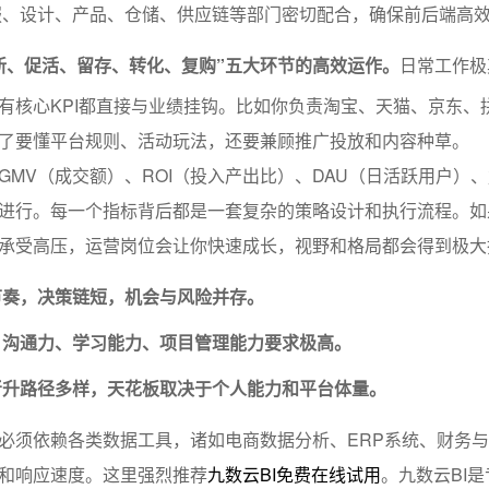
服、设计、产品、仓储、供应链等部门密切配合，确保前后端高
新、促活、留存、转化、复购”五大环节的高效运作。
日常工作极
有核心KPI都直接与业绩挂钩。比如你负责淘宝、天猫、京东、
了要懂平台规则、活动玩法，还要兼顾推广投放和内容种草。
GMV（成交额）、ROI（投入产出比）、DAU（日活跃用户）
进行。每一个指标背后都是一套复杂的策略设计和执行流程。如
承受高压，运营岗位会让你快速成长，视野和格局都会得到极大
节奏，决策链短，机会与风险并存。
、沟通力、学习能力、项目管理能力要求极高。
晋升路径多样，天花板取决于个人能力和平台体量。
必须依赖各类数据工具，诸如电商数据分析、ERP系统、财务
和响应速度。这里强烈推荐
九数云BI免费在线试用
。九数云BI