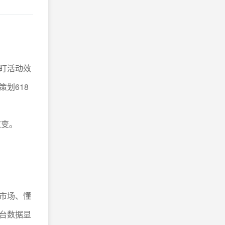
盯活动效
划618
应变。
市场、懂
台数据显