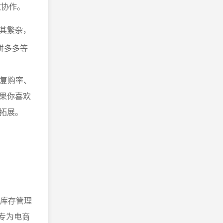
效协作。
其繁杂，
拼多多等
、复购率、
果你喜欢
拓展。
与库存管理
是专为电商