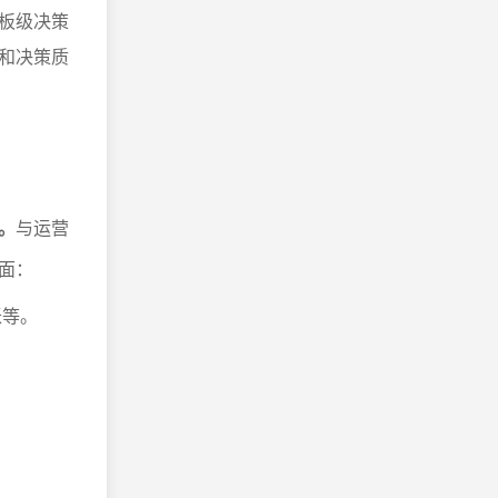
板级决策
和决策质
。
与运营
面：
账等。
。