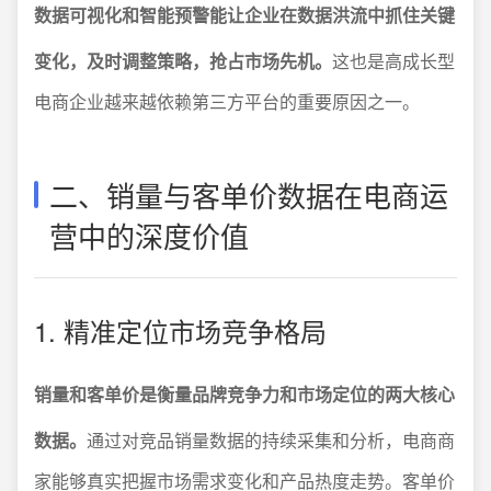
数据可视化和智能预警能让企业在数据洪流中抓住关键
变化，及时调整策略，抢占市场先机。
这也是高成长型
电商企业越来越依赖第三方平台的重要原因之一。
二、销量与客单价数据在电商运
营中的深度价值
1. 精准定位市场竞争格局
销量和客单价是衡量品牌竞争力和市场定位的两大核心
数据。
通过对竞品销量数据的持续采集和分析，电商商
家能够真实把握市场需求变化和产品热度走势。客单价