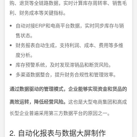
购、退货等全链路数据，实时计算库存周转率、销售毛
利、财务成本等关键指标。
自动对接ERP和电商平台数据，实时同步库存与销
售状态。
财务报表自动生成，支持利润、成本、费用等多维
度分析。
库存预警系统，及时发现滞销品和断货风险。
多渠道数据整合，提升财务合规性和管理效率。
通过数据驱动的管理模式，企业能够实现资金和货品的
高效运转，降低经营风险。
这也是大型电商集团和高成
长型企业普遍采用第三方数据平台的原因之一。
2. 自动化报表与数据大屏制作