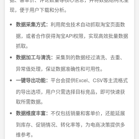
现，便于用户下载和分析。
数据采集方式：
利用爬虫技术自动抓取淘宝页面数
据，或者合作获得淘宝API权限，实现高效批量数据
抓取。
数据加工与清洗：
采集到的数据经过清洗、去重、
异常值处理，保证数据准确性和可用性。
一键导出功能：
平台会提供Excel、CSV等主流格式
的导出选项，用户只需选择目标竞品，即可快速获
取所需数据。
数据维度丰富：
不仅包括销量和客单价，还能延展
到库存、促销情况、转化率等，为电商决策提供多
维参考。