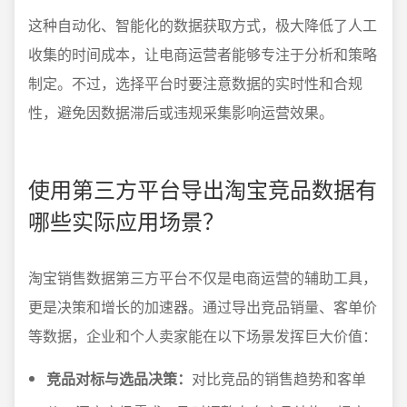
这种自动化、智能化的数据获取方式，极大降低了人工
收集的时间成本，让电商运营者能够专注于分析和策略
制定。不过，选择平台时要注意数据的实时性和合规
性，避免因数据滞后或违规采集影响运营效果。
使用第三方平台导出淘宝竞品数据有
哪些实际应用场景？
淘宝销售数据第三方平台不仅是电商运营的辅助工具，
更是决策和增长的加速器。通过导出竞品销量、客单价
等数据，企业和个人卖家能在以下场景发挥巨大价值：
竞品对标与选品决策：
对比竞品的销售趋势和客单