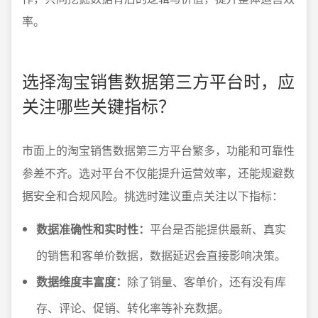
率。
选择淘宝销售数据第三方平台时，应
关注哪些关键指标？
市面上的淘宝销售数据第三方平台繁多，功能和可靠性
参差不齐。选对平台不仅能提升运营效率，还能规避数
据安全和合规风险。挑选时建议重点关注以下指标：
数据准确性和实时性：
平台是否能提供最新、真实
的销售和客单价数据，数据延迟会直接影响决策。
数据维度丰富度：
除了销量、客单价，还有没有库
存、评论、促销、转化率等补充数据。