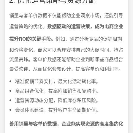
销量与客单价数据不仅能帮助企业洞察市场，还能引导
运营策略的优化。
数据驱动的运营决策，成为电商企业
提升ROI的关键手段。
例如，通过分析竞品的促销周期
和价格变化，商家可以合理安排自己的大促时间，抢占
流量高峰。客单价数据还能帮助企业判断哪些商品组合
最受欢迎，从而优化套餐设计，提高客单价和利润率。
精准促销节奏安排，最大化活动转化率。
商品组合优化，提高附加销售和复购率。
运营资源动态分配，降低库存积压风险。
会员体系建设，提升客户生命周期价值。
善用销量与客单价数据，企业能实现资源的高度集约化