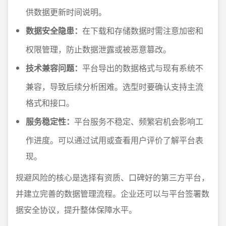
供数据更新时间说明。
数据安全隐患：
在下载和存储数据时需注意加密和
权限管理，防止数据泄露或被恶意篡改。
技术兼容问题：
平台导出的数据格式与现有系统不
兼容，导致后续分析困难。选型时要确认支持主流
格式和接口。
服务稳定性：
平台服务不稳定、频繁宕机会影响工
作进度。可以通过试用或查看用户评价了解平台表
现。
规避风险的核心是选择有资质、口碑好的第三方平台，
并建立完善的数据管理流程。企业还可以与平台签署数
据安全协议，提升整体保障水平。