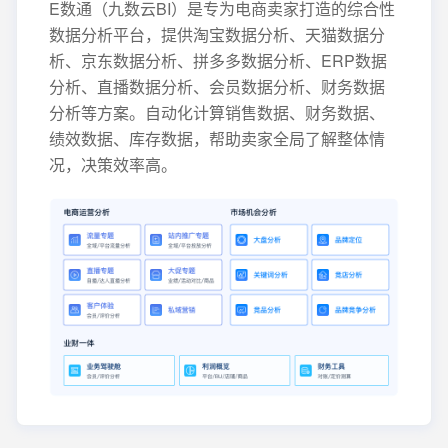
E数通（九数云BI）是专为电商卖家打造的综合性
数据分析平台，提供淘宝数据分析、天猫数据分
析、京东数据分析、拼多多数据分析、ERP数据
分析、直播数据分析、会员数据分析、财务数据
分析等方案。自动化计算销售数据、财务数据、
绩效数据、库存数据，帮助卖家全局了解整体情
况，决策效率高。