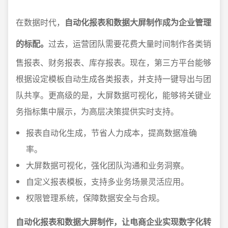
在数据时代，
自动化报表和数据大屏制作成为企业管理
的标配。
过去，运营团队需要花费大量时间制作各类销
售报表、财务报表、库存报表。现在，第三方平台能够
根据设定模板自动生成各类报表，并支持一键导出与团
队共享。更高级的是，大屏数据可视化，能够将关键业
务指标集中展示，为高层决策提供实时支持。
报表自动化生成，节省人力成本，提高数据准确
率。
大屏数据可视化，强化团队沟通和业务洞察。
自定义报表模板，支持多业务场景灵活应用。
权限管理系统，保障数据安全与合规。
自动化报表和数据大屏制作，让电商企业实现数字化转