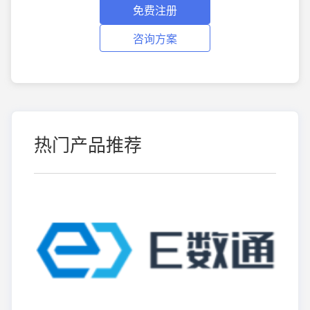
免费注册
咨询方案
热门产品推荐