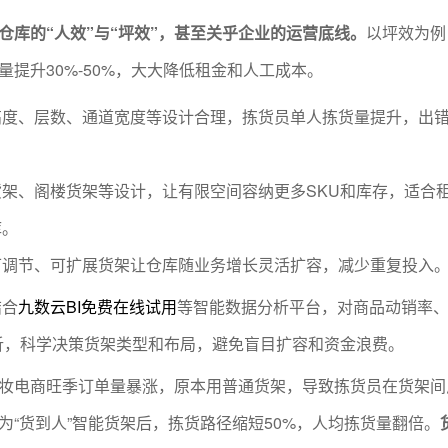
仓库的“人效”与“坪效”，甚至关乎企业的运营底线。
以坪效为例
量提升30%-50%，大大降低租金和人工成本。
高度、层数、通道宽度等设计合理，拣货员单人拣货量提升，出
。
货架、阁楼货架等设计，让有限空间容纳更多SKU和库存，适合
库。
可调节、可扩展货架让仓库随业务增长灵活扩容，减少重复投入
结合
九数云BI免费在线试用
等智能数据分析平台，对商品动销率
析，科学决策货架类型和布局，避免盲目扩容和资金浪费。
妆电商旺季订单量暴涨，原本用普通货架，导致拣货员在货架间
为“货到人”智能货架后，拣货路径缩短50%，人均拣货量翻倍。