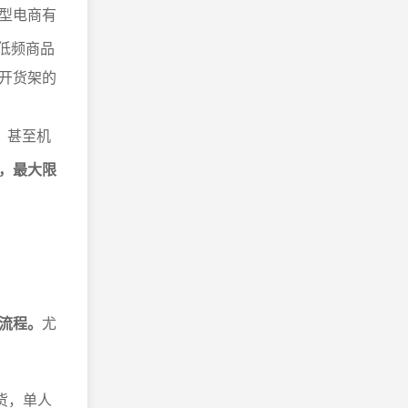
型电商有
，低频商品
开货架的
、甚至机
，最大限
流程。
尤
货，单人