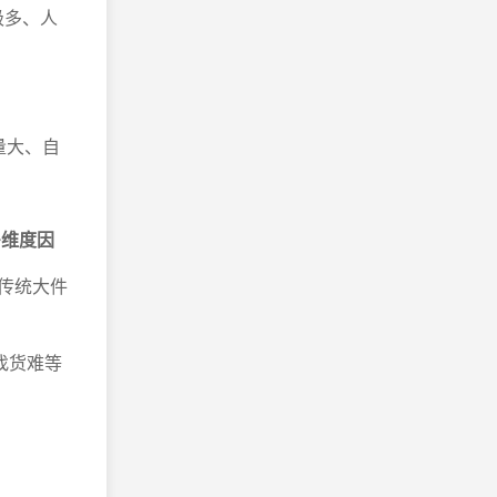
极多、人
量大、自
多维度因
而传统大件
找货难等