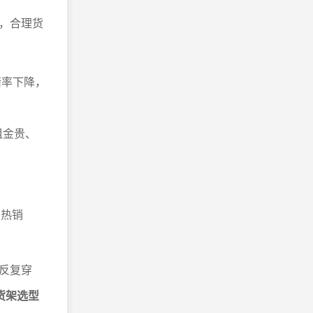
，合理货
错率下降，
租金贵、
。
、热销
反复穿
货架选型