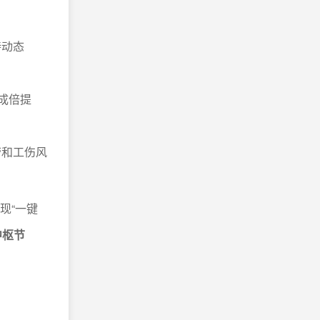
持动态
成倍提
劳和工伤风
现“一键
中枢节