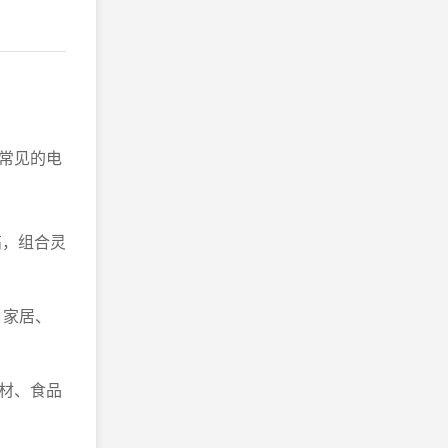
常见的电
高，组合灵
、家居、
建材、食品