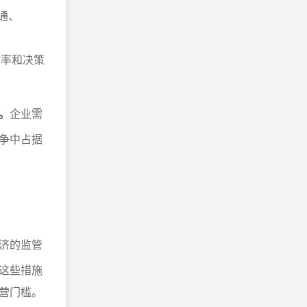
通、
效率和决策
。
企业需
争中占据
济的监管
这些措施
营门槛。