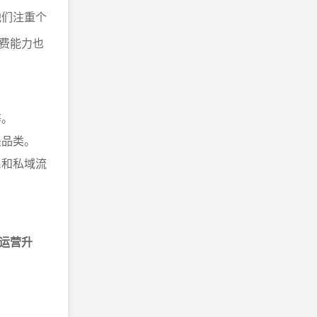
他们注重个
费能力也
等。
关品类。
系和私域流
运营升