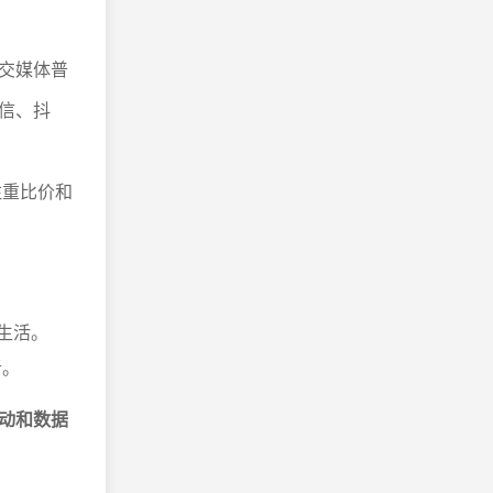
交媒体普
信、抖
注重比价和
。
生活。
者。
动和数据